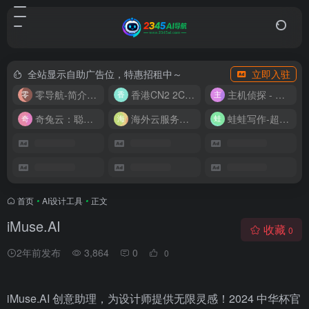
全站显示自助广告位，特惠招租中～
立即入驻
零导航-简介实用的网址导航
香港CN2 2C2G20M 9.9/月
主机侦探 - 少花钱，用好云
奇兔云：聪明人的“省”钱计划！
海外云服务器全网最低价
蛙蛙写作-超级AI智能写作助手
首页
•
AI设计工具
•
正文
iMuse.AI
收藏
0
2年前发布
3,864
0
0
iMuse.AI 创意助理，为设计师提供无限灵感！2024 中华杯官