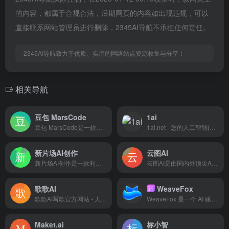
的内容，都属于合规合法，后期网页的内容如出现违规，可以
直接联系网站管理员进行删除，2345AI导航不承担任何责任。
2345AI导航致力于优质、实用的网络站点资源收集与分享！
相关导航
豆包 MarsCode
1ai
豆包 MarsCode是一款专为开发者设计的智能编程助手，通过AI技术提供代码补全、错误检测、代码解释及优化建议，助力高效编程。
1ai.net - 您的人工智能(AI)学习与应用伙伴。本平台汇集了丰富的AI资源，包括实用的AI导航、详尽的AI教程和最新的AI行业资讯，满足从初学者到专业人士的需求。无论您是AI技术爱好者还是寻求商业应用的创业者，1ai.net都能为您提供最佳的AIGC工具和平台，助力您的学习和商业发展。加入我们，与全球AI爱好者一起探索AI的无限潜能，共同推动人工智能技术的创新与进步。
新片场AI创作
云图AI
新片场AI创作是一款利用AI专注于创作的绘画工具，具备高质量图片素材生成能力，让创作更有想象力。
云图AI是由国内外顶尖AI技术团队开发，千种高审美设计模型任意选！助力设计师快速出图，做到真正的减本增效！操作简单提供一键生成高清精绘大图，平台可随意发挥绘画创意，为室内外建筑设计师提供创意灵感！
歌歌AI
WeaveFox
新
歌歌AI写歌官方网站 - 人人都是音乐家
WeaveFox 是一个 AI 驱动的应用创作平台，让创意不再止于草稿，用一杯咖啡的时间将想法变成现实。期望通过平台能力给 OPC、个人开发者和非技术人员提供便捷全栈应用制作和部署能力.
Maket.ai
标小智