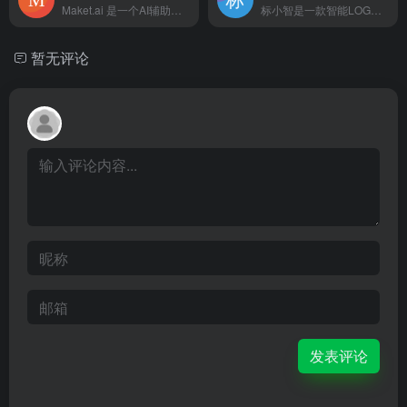
Maket.ai 是一个AI辅助的建筑设计工具，它通过人工智能技术帮助用户设计房屋的平面图、内部装修和外观。
标小智是一款智能LOGO在线设计生成器。只需输入品牌名称就能免费在线生成公司logo设计，商标设计，以及配套企业VI助您打造个性品牌。
暂无评论
发表评论