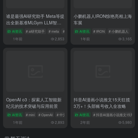
谁是最强AI研究助手 Meta等提
小鹏机器人IRON惊艳亮相上海
出全新基准MLGym LLM智能
车展
体大排名
AI资讯
# ai研究助手
# meta
# 云计算费用
AI资讯
# IRON
# 小鹏机器人
1年前
2,853
1年前
3,165
OpenAI o3：探索人工智能新
抖音AI漫画小说推文15天狂揽
纪元的技术突破与应用前景
3万+！头部账号收入全攻略
AI资讯
# mini
# OpenAI
# 中文推理
AI资讯
# 抖音AI漫画小说推文15天
1年前
2,893
2年前
5,980