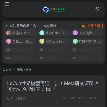
全站显示自助广告位，特惠招租中～
立即入驻
零导航-简介实用的网址导航
香港CN2 2C2G20M 9.9/月
主机侦探 - 少花钱，用好云
奇兔云：聪明人的“省”钱计划！
海外云服务器全网最低价
蛙蛙写作-超级AI智能写作助手
首页
•
AI资讯
•
正文
LeCun世界模型再近一步！Meta研究证明 AI
可无先验理解直觉物理
1年前发布
3,241
0
0