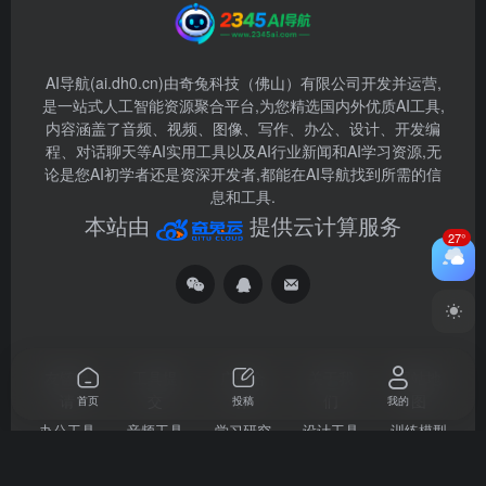
AI导航(ai.dh0.cn)由奇兔科技（佛山）有限公司开发并运营,
是一站式人工智能资源聚合平台,为您精选国内外优质AI工具,
内容涵盖了音频、视频、图像、写作、办公、设计、开发编
程、对话聊天等AI实用工具以及AI行业新闻和AI学习资源,无
论是您AI初学者还是资深开发者,都能在AI导航找到所需的信
息和工具.
本站由
提供云计算服务
27°
友链申
工具提
广告合
关于我
网站地
请
交
作
们
图
首页
投稿
我的
办公工具
音频工具
学习研究
设计工具
训练模型
文本写作
视频工具
聊天问答
图像处理
编程开发