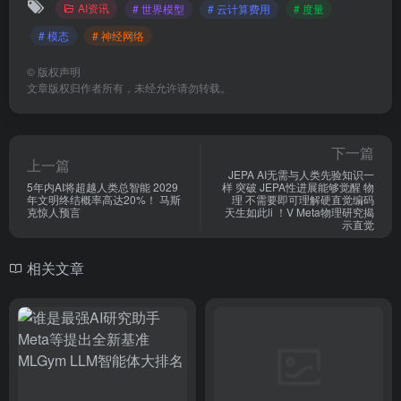
AI资讯
# 世界模型
# 云计算费用
# 度量
# 模态
# 神经网络
©
版权声明
文章版权归作者所有，未经允许请勿转载。
下一篇
上一篇
JEPA AI无需与人类先验知识一
5年内AI将超越人类总智能 2029
样 突破 JEPA性进展能够觉醒 物
年文明终结概率高达20%！ 马斯
理 不需要即可理解硬直觉编码
克惊人预言
天生如此li ！V Meta物理研究揭
示直觉
相关文章