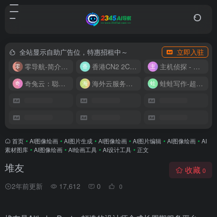
全站显示自助广告位，特惠招租中～
立即入驻
零导航-简介实用的网址导航
香港CN2 2C2G20M 9.9/月
主机侦探 - 少花钱，用好云
奇兔云：聪明人的“省”钱计划！
海外云服务器全网最低价
蛙蛙写作-超级AI智能写作助手
首页
•
AI图像绘画
•
AI图片生成
•
AI图像绘画
•
AI图片编辑
•
AI图像绘画
•
AI
素材图库
•
AI图像绘画
•
AI绘画工具
•
AI设计工具
•
正文
堆友
收藏
0
2年前更新
17,612
0
0