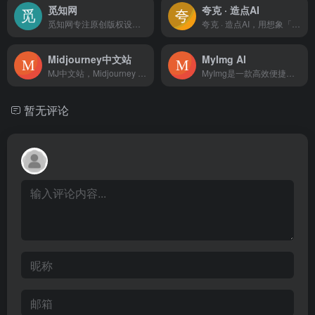
觅知网
夸克 · 造点AI
觅知网专注原创版权设计模板图片素材下载。超过200万PPT模板、海报、PNG素材、背景、插画、元素、摄影图片、字体、视频、音频素材大全供会员免费下载。10000+各行业优质设计师每日更新5000+优质设计资源，满足各行业设计素材模板需求。
夸克 · 造点AI，用想象「造点」不同。现已接入Midjourney与万相2.5，让专业AI创作更加稳定、高效、惊艳。无论是生成艺术图像还是动态视频，只需简单描述，即可轻松创作出高质量作品。
Midjourney中文站
MyImg AI
MJ中文站，Midjourney AI让绘画如此简单，只需描述图片内容AI即可快速生成精美的图片，本站提供一站式Midjourney图片创作服务！
MyImg是一款高效便捷的图片处理与编辑工具，支持一键美化、裁剪、滤镜添加等多种功能，帮助用户轻松提升图片质量，快速打造专业级视觉效果。
暂无评论