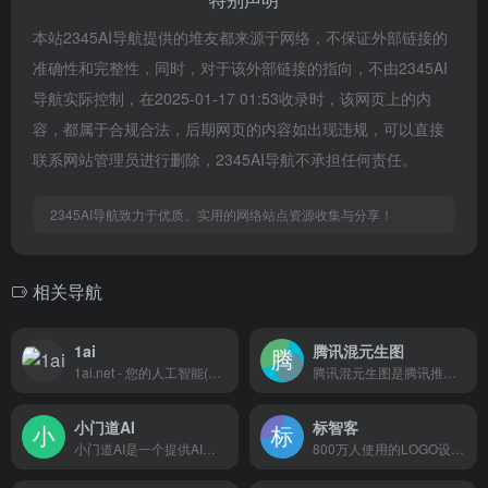
本站2345AI导航提供的堆友都来源于网络，不保证外部链接的
准确性和完整性，同时，对于该外部链接的指向，不由2345AI
导航实际控制，在2025-01-17 01:53收录时，该网页上的内
容，都属于合规合法，后期网页的内容如出现违规，可以直接
联系网站管理员进行删除，2345AI导航不承担任何责任。
2345AI导航致力于优质、实用的网络站点资源收集与分享！
相关导航
1ai
腾讯混元生图
1ai.net - 您的人工智能(AI)学习与应用伙伴。本平台汇集了丰富的AI资源，包括实用的AI导航、详尽的AI教程和最新的AI行业资讯，满足从初学者到专业人士的需求。无论您是AI技术爱好者还是寻求商业应用的创业者，1ai.net都能为您提供最佳的AIGC工具和平台，助力您的学习和商业发展。加入我们，与全球AI爱好者一起探索AI的无限潜能，共同推动人工智能技术的创新与进步。
腾讯混元生图是腾讯推出的业内首个集多轮图文多模态对话和工具化编辑图像为一体的AI图像生成服务。
小门道AI
标智客
小门道AI是一个提供AI服务的网站，Midjourney绘画，抠图，去除水印，魔法抹除，图片变清，无损放大，SVG矢量图等服务
800万人使用的LOGO设计免费生成器!标智客使用AIGC技术为品牌在线生成logo,智能化生成公司logo设计,商标设计,标志设计及企业VI设计. 标志客可1分钟生成个性化logo设计和品牌设计,源文件可下载!