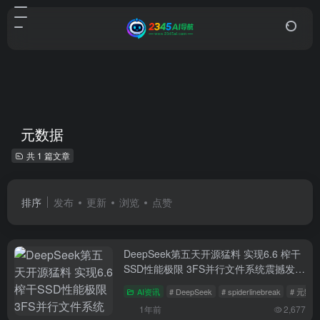
元数据
共 1 篇文章
排序
发布
更新
浏览
点赞
DeepSeek第五天开源猛料 实现6.6 榨干
SSD性能极限 3FS并行文件系统震撼发布
TiB超高速存储！
AI资讯
# DeepSeek
# spiderlinebreak
# 元数据
1年前
2,677