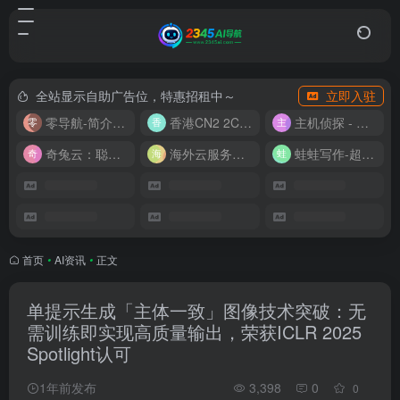
全站显示自助广告位，特惠招租中～
立即入驻
零导航-简介实用的网址导航
香港CN2 2C2G20M 9.9/月
主机侦探 - 少花钱，用好云
奇兔云：聪明人的“省”钱计划！
海外云服务器全网最低价
蛙蛙写作-超级AI智能写作助手
首页
•
AI资讯
•
正文
单提示生成「主体一致」图像技术突破：无
需训练即实现高质量输出，荣获ICLR 2025
Spotlight认可
1年前发布
3,398
0
0