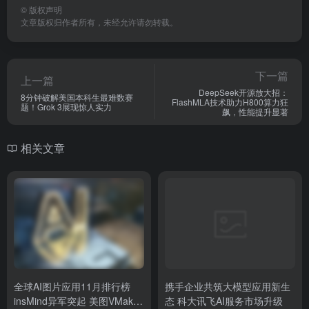
©
版权声明
文章版权归作者所有，未经允许请勿转载。
下一篇
上一篇
DeepSeek开源放大招：
8分钟破解美国本科生最难数赛
FlashMLA技术助力H800算力狂
题！Grok 3展现惊人实力
飙，性能提升显著
相关文章
全球AI图片应用11月排行榜
携手企业共筑大模型应用新生
insMind异军突起 美图VMake
态 科大讯飞AI服务市场升级