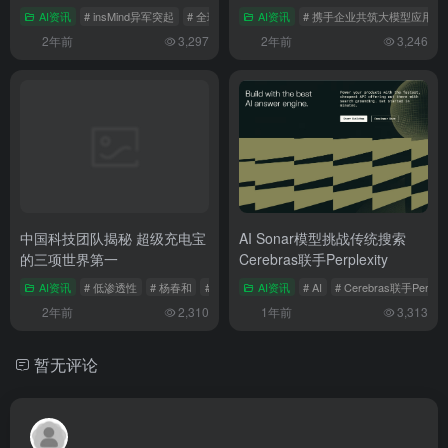
跌落神坛
AI资讯
# insMind异军突起
# 全球AI图片应用11月排行榜
AI资讯
# 携手企业共筑大模型应用新
# 美图VMake跌落神
2年前
3,297
2年前
3,246
中国科技团队揭秘 超级充电宝
AI Sonar模型挑战传统搜索
的三项世界第一
Cerebras联手Perplexity
AI资讯
# 低渗透性
# 杨春和
# 注采
AI资讯
# AI
# Cerebras联手Perplex
2年前
2,310
1年前
3,313
暂无评论