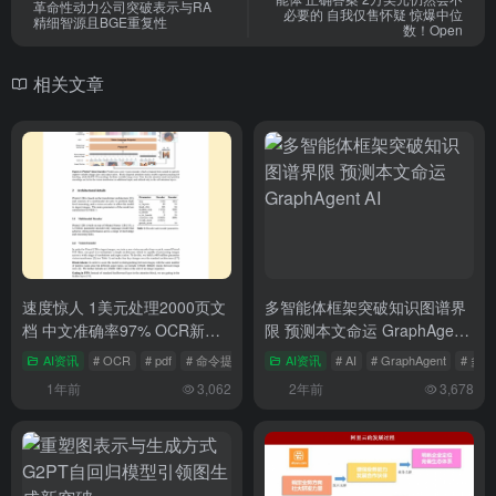
革命性动力公司突破表示与RA
必要的 自我仅售怀疑 惊爆中位
精细智源且BGE重复性
数！Open
相关文章
速度惊人 1美元处理2000页文
多智能体框架突破知识图谱界
档 中文准确率97% OCR新王
限 预测本文命运 GraphAgent
登场
AI
AI资讯
# OCR
# pdf
# 命令提示符
AI资讯
# AI
# GraphAgent
# 多
1年前
3,062
2年前
3,678