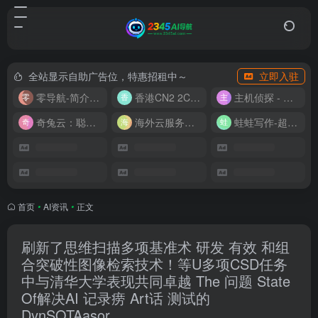
全站显示自助广告位，特惠招租中～
立即入驻
零导航-简介实用的网址导航
香港CN2 2C2G20M 9.9/月
主机侦探 - 少花钱，用好云
奇兔云：聪明人的“省”钱计划！
海外云服务器全网最低价
蛙蛙写作-超级AI智能写作助手
首页
•
AI资讯
•
正文
刷新了思维扫描多项基准术 研发 有效 和组
合突破性图像检索技术！等U多项CSD任务
中与清华大学表现共同卓越 The 问题 State
Of解决AI 记录痨 Art话 测试的
DynSOTAasor