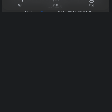
论是您AI初学者还是资深开发者,都能在AI导航找到所需的信
首页
投稿
我的
息和工具.
本站由
提供云计算服务
友链申
工具提
广告合
关于我
网站地
请
交
作
们
图
办公工具
音频工具
学习研究
设计工具
训练模型
文本写作
视频工具
聊天问答
图像处理
编程开发
企业微信
微信公众号
QQ交流群