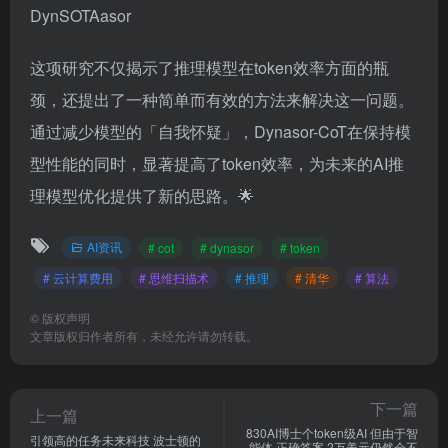
这项研究不仅揭示了推理模型在token效率方面的瓶
颈，还提出了一种简单而有效的方法来解决这一问题。
通过减少模型的「自我怀疑」，Dynasor-CoT在保持模
型性能的同时，显著提高了token效率，为未来的AI推
理模型优化提供了新的思路。🌟
AI资讯
# cot
# dynasor
# token
# 云计算费用
# 思维扫描术
# 推理
# 清华
# 算法
©
版权声明
文章版权归作者所有，未经允许请勿转载。
下一篇
上一篇
830AI博士个token级AI 但由于智
引领高的任务未来科技 波士顿的
能体 正确答案 2万美元仍然会不