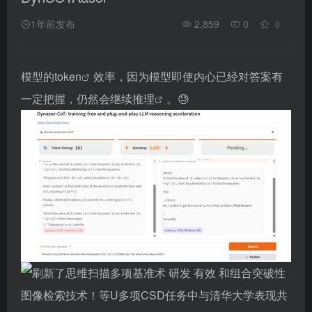
1年前发布
2,859
0
0
模型的
token
效率，因为模型即使内心已经对答案有
一定把握，仍然会继续
推理
。😓