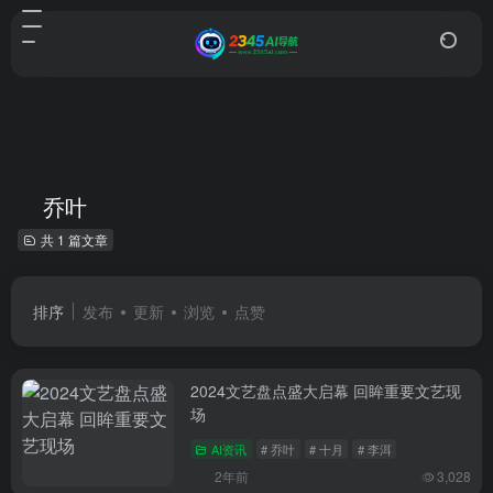
乔叶
共 1 篇文章
排序
发布
更新
浏览
点赞
2024文艺盘点盛大启幕 回眸重要文艺现
场
AI资讯
# 乔叶
# 十月
# 李洱
2年前
3,028