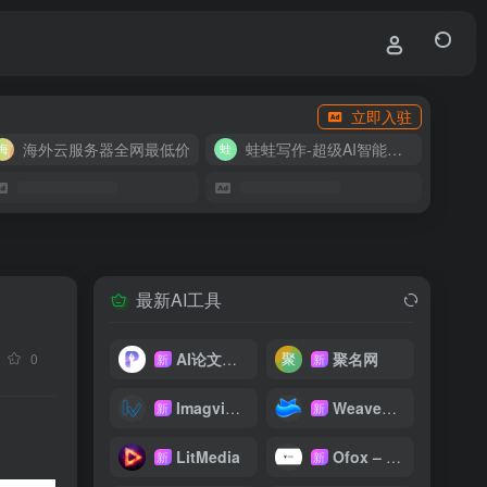
立即入驻
海外云服务器全网最低价
蛙蛙写作-超级AI智能写作助手
最新AI工具
AI论文写作
聚名网
0
新
新
Imagvio AI
WeaveFox
新
新
LitMedia
Ofox – 大模型 API 聚合平台
新
新