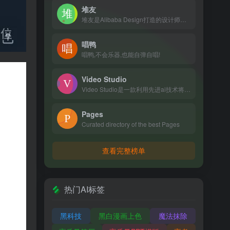
堆友
堆友是Alibaba Design打造的设计师全成长周期服务平台，围绕品质、效率、技能、成就、收入五大用户价值布局平台能力，全力服务设计师，旨在成为设计师的好朋友。 堆友历经大厂设计师团队多轮打磨雕刻，集海量高品质3D素材、实时在线渲染、多元场景功能应用、轻便好学易上手等多重优势于一身的设计神器，更自带免费可商用属性，为专业设计师、运营工友、学生小白、社交达人提供了一个零成本的在线设计站点和资源库。
唱鸭
唱鸭,不会乐器,也能自弹自唱!
Video Studio
Video Studio是一款利用先进ai技术将文本和图像转...
Pages
Curated directory of the best Pages
查看完整榜单
热门AI标签
黑科技
黑白漫画上色
魔法抹除