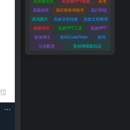
高质量简历
高质量PPT模版
高考
高级创作
高灯财务AI助手
高灯科技
高清图片
高效语音转换
高效文档整理
高效写作
高效PPT工具
高效PPT
驻场博主
驭码CodeRider
驭码
马克配音
首创弹唱新玩法