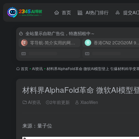
首页
AI热门排行
提交AI
全站显示自助广告位，特惠招租中～
零导航-简介实用的网址导航
香港CN2 2C2G20
首页
•
AI资讯
•
材料界AlphaFold革命 微软AI模型登上 引爆材料科学变革 N
材料界AlphaFold革命 微软AI模型
AI资讯
2年前更新
XiaoWen
来源：量子位