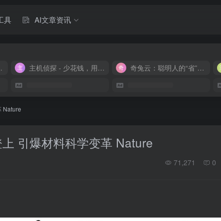
工具
AI文章资讯
M 9.9/月
主机侦探 - 少花钱，用好云
奇兔云：聪明人的“省”钱计划！
ature
登上 引爆材料科学变革 Nature
71,271
0