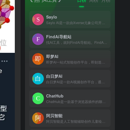
Saylo
Saylo AI是一款由Xverse元象公司开发的创新AI虚拟聊天软件，融合了AI技术、虚拟社交和沉浸式故事体验，让用户能与AI角色实时互动，享受个性化的故事创作和定制服务。
FindAi导航站
找AI工具，就到FindAi导航站。FindAi导航站是一个免费的AI工具集合网站，为用户收集分享大量免费AI工具，包括AI对话聊天、AI写作工具、AI办公、AI论文、图生视频、文生视频、AI图片生成、AI视频制作、AI编程、AI音乐生成、AI绘画设计、AI学习、AIGC、Sora、等免费工具，一起加入人工智能浪潮，助力生产效率提升!
即梦AI
即梦AI一站式智能创作平台，即刻造梦。提供AI绘画和AIGC视频创作体验，拥有激发无限创作灵感的社区。让即梦AI开启您的智能创作之旅，探索梦境实现的无限可能！
白日梦AI
白日梦AI是一款AI视频创作平台，通过自然语言处理技术，允许用户输入文本内容，快速生成视频，最长可生成6分钟的视频。 该平台支持文生视频、动态画面、AI角色生成等功能，并能保持人物和场景的一致性。
ChatHub
ChatHub是一款基于浏览器插件的聊天机器人聚合客户端，允许用户在一个应用程序中同时使用多种聊天机器人，提供便捷、高效的智能交互体验。
阿贝智能
阿贝智能是人工智能辅助创作儿童绘本、睡前故事和有声书的平台，也是儿童探索和学习人工智能的乐园。