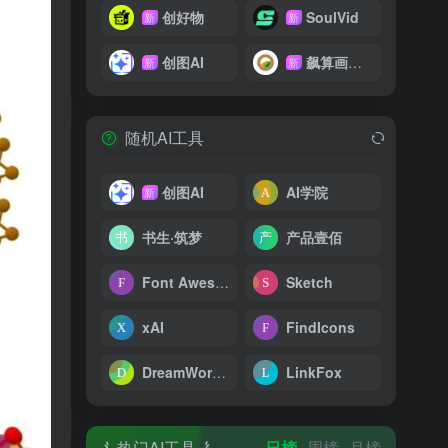
创好物
SoulVid
新
新
创图AI
飙算画影网
新
新
随机AI工具
创图AI
AI学院
新
书生·筑梦
产品壹佰
Font Awesome Icon
Sketch
xAI
FindIcons
DreamWorld AI
LinkFox
热门AI工具
日榜
周榜
月榜