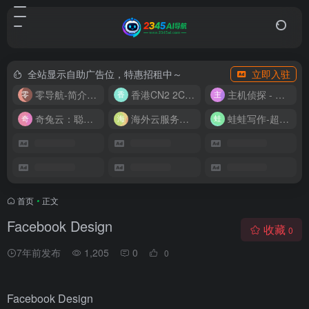
全站显示自助广告位，特惠招租中～
立即入驻
零导航-简介实用的网址导航
香港CN2 2C2G20M 9.9/月
主机侦探 - 少花钱，用好云
奇兔云：聪明人的“省”钱计划！
海外云服务器全网最低价
蛙蛙写作-超级AI智能写作助手
首页
•
正文
Facebook Design
收藏
0
7年前发布
1,205
0
0
Facebook Design