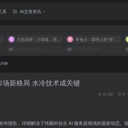
工具
AI文章资讯
M 9.9/月
主机侦探 - 少花钱，用好云
奇兔云：聪明人的“省”钱计划！
成关键
务器市场新格局 水冷技术成关键
3,156
0
师郭明錤发布报告，详细解读了纬颖科技在 AI 服务器领域的最新动态。