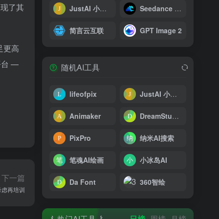
展现了其
JustAI 小加同学
Seedance 2.0 AI 视频生成器
简言云互联
GPT Image 2
足更高
台 —
随机AI工具
lifeofpix
JustAI 小加同学
Animaker
DreamStudio
PixPro
纳米AI搜索
笔魂AI绘画
小冰岛AI
下一篇
Da Font
360智绘
考虑再培训
热门AI工具
日榜
周榜
月榜