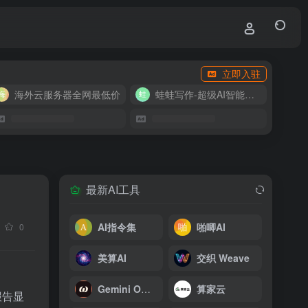
立即入驻
海外云服务器全网最低价
蛙蛙写作-超级AI智能写作助手
最新AI工具
AI指令集
啪唧AI
0
美算AI
交织 Weave
Gemini Omni
算家云
报告显