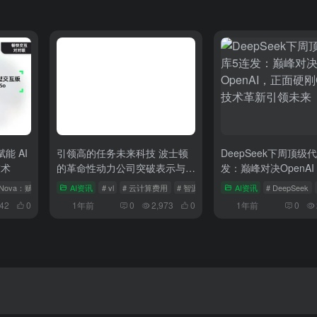
赋能 AI
引领高的任务未来科技 波士顿
DeepSeek下周顶级
技术
的革命性动力公司突破表示与
发：巅峰对决OpenA
RA 精细智源且BGE重复性
刚GPT，技术革新引
seNova：赋能 AI 视觉与边缘计算的领先技术
AI资讯
# vl
# 云计算费用
# 智源
AI资讯
# DeepSeek
042
0
1年前
0
2,973
0
1年前
0