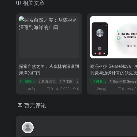
相关文章
探索自然之美：从森林的深邃到
商汤科技 SenseNova：
海洋的广阔
视觉与边缘计算的领先
AI资讯
# 唐纳·川普
# 学术圈
# 法国
AI资讯
# 商汤科技 Sen
1年前
0
2,988
0
2年前
0
4,
暂无评论