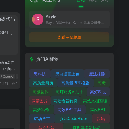
Saylo
Saylo AI是一款由Xverse元象公司开发的创新AI虚拟聊天软件，融合了AI技术、虚拟社交和沉浸式故事体验，让用户能与AI角色实时互动，享受个性化的故事创作和定制服务。
查看完整榜单
热门AI标签
代码库5连
I，正面硬
黑科技
黑白漫画上色
魔法抹除
领未来
# OpenAI
# 代码库
高质量简历
高质量PPT模版
高考
2,471
0
高级创作
高灯财务AI助手
高灯科技
高清图片
高效语音转换
高效文档整理
高效写作
高效PPT工具
高效PPT
驻场博主
驭码CodeRider
驭码
马克配音
首创弹唱新玩法