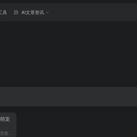
工具
AI文章资讯
 萌宠
作者，叶丹璇编辑，袁斯来序言是否曾幻想过拥有像，超能陆战队，里的大白那样，既能守护又能提供情感慰藉的机器人伙伴，电影中，大白以其呆萌的外表、治愈的表情以及忠诚的性格，赢得了无数影迷的喜爱，它与传统科幻...