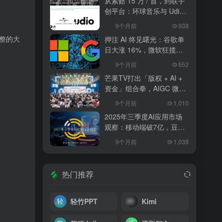
从索赔 15 万 / 首，到联手
创平台：环球音乐与 Udio
和解，改写 AI 音乐行业规
9个月前
938
则
完整的大
押注 AI 终见曙光：谷歌单
日大涨 16%，微软狂揽
18%，科技巨头的 “苦熬与
9个月前
652
爆发”
芒果TV打出「版权 + AI +
资金」组合拳，AIGC 微短
剧行业将迎洗牌？
9个月前
1,010
2025年三季度AI应用市场
观察：移动端破7亿，豆包
异军突起
9个月前
1,038
热门推荐
轻竹PPT
Kimi