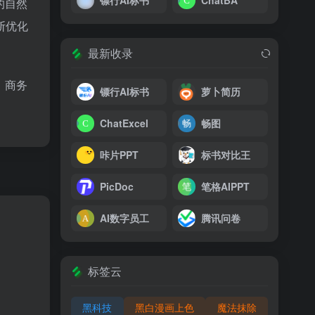
镖行AI标书
ChatBA
的自然
断优化
最新收录
、商务
镖行AI标书
萝卜简历
ChatExcel
畅图
咔片PPT
标书对比王
PicDoc
笔格AIPPT
AI数字员工
腾讯问卷
标签云
黑科技
黑白漫画上色
魔法抹除