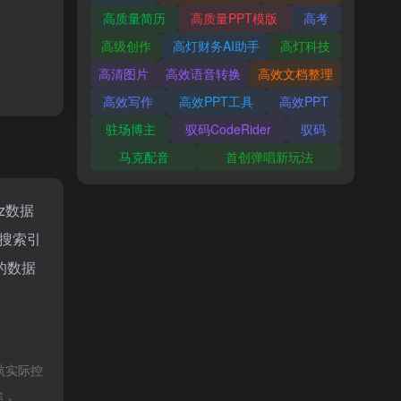
高质量简历
高质量PPT模版
高考
高级创作
高灯财务AI助手
高灯科技
高清图片
高效语音转换
高效文档整理
高效写作
高效PPT工具
高效PPT
驻场博主
驭码CodeRider
驭码
马克配音
首创弹唱新玩法
az数据
、搜索引
的数据
航实际控
除，