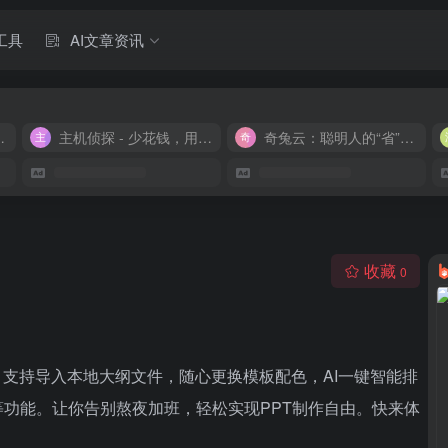
工具
AI文章资讯
M 9.9/月
主机侦探 - 少花钱，用好云
奇兔云：聪明人的“省”钱计划！
收藏
0
纲，支持导入本地大纲文件，随心更换模板配色，AI一键智能排
功能。让你告别熬夜加班，轻松实现PPT制作自由。快来体