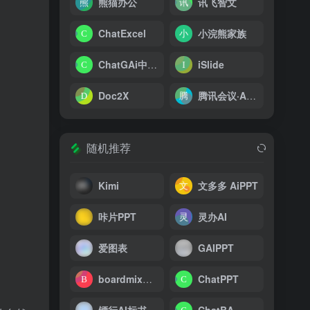
熊猫办公
讯飞智文
ChatExcel
小浣熊家族
ChatGAi中文版
iSlide
Doc2X
腾讯会议·AI小助手
随机推荐
Kimi
文多多 AiPPT
咔片PPT
灵办AI
爱图表
GAIPPT
boardmix博思白板
ChatPPT