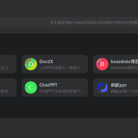
本文地址https://www.2345ai.com/sites/1909.htm
Doc2X
boardmix
Manus是首款真正意义上的通用AI Agent，由中国团队Monica开发，能自动拆解并执行复杂任务，直接交付完整成果，展现了强大的通用性和执行能力
上传PDF或图片，精准公式识别和表格识别,一键高效转换为 Word、LaTeX、HTML、Markdown 等多种格式。支持多语言翻译，提供双语对照翻译体验，搭载大模型技术，满足学术、办公和多场景需求。
ChatPPT
蚂蚁ppt
阿里云通义听悟是聚焦音视频内容的工作学习AI助手，依托大模型，帮助用户记录、整理和分析音视频内容，体验用大模型做音视频笔记、整理会议记录。
ChatPPT为必优科技旗下国内AI生成PPT的办公产品，基于AI Chat指令式内容生成与创作，辅助职场办公人工更高效去创作PPT文档，目前接入超过350+指令集，可以在1分钟内完成全篇PPT生成、设计与排版。