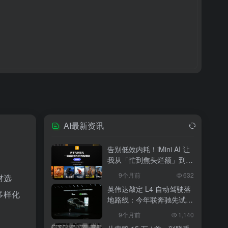
AI最新资讯
告别低效内耗！iMini AI 让
我从「忙到焦头烂额」到
「下班准时打卡」
9个月前
632
材选
英伟达敲定 L4 自动驾驶落
多样化
地路线：今年联奔驰先试
水，2027 年 10 万辆无人
9个月前
1,140
出租上路