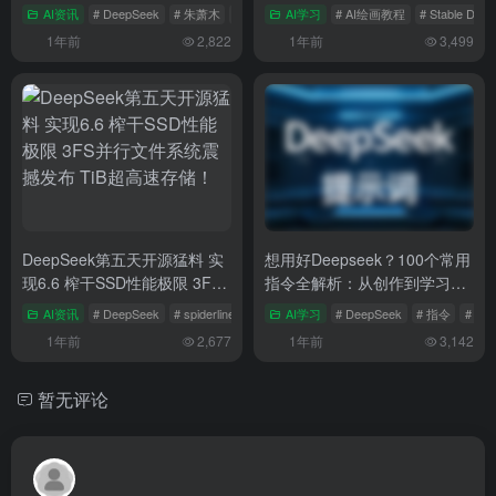
格
AI资讯
# DeepSeek
# 朱萧木
# 电商平台
AI学习
# AI绘画教程
# Stable Diffu
1年前
2,822
1年前
3,499
DeepSeek第五天开源猛料 实
想用好Deepseek？100个常用
现6.6 榨干SSD性能极限 3FS
指令全解析：从创作到学习、
并行文件系统震撼发布 TiB超
工作到生活的全方位指南
AI资讯
# DeepSeek
# spiderlinebreak
# 元数据
AI学习
# DeepSeek
# 指令
# 提
高速存储！
1年前
2,677
1年前
3,142
暂无评论