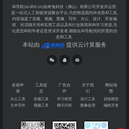
AI导航(ai.dh0.cn)由奇兔科技（佛山）有限公司开发并运营,
是一站式人工智能资源聚合平台,为您精选国内外优质AI工具,
内容涵盖了音频、视频、图像、写作、办公、设计、开发编
程、对话聊天等AI实用工具以及AI行业新闻和AI学习资源,无
论是您AI初学者还是资深开发者,都能在AI导航找到所需的信
息和工具.
本站由
提供云计算服务
友链申
工具提
广告合
关于我
网站地
请
交
作
们
图
办公工具
音频工具
学习研究
设计工具
训练模型
文本写作
视频工具
聊天问答
图像处理
编程开发