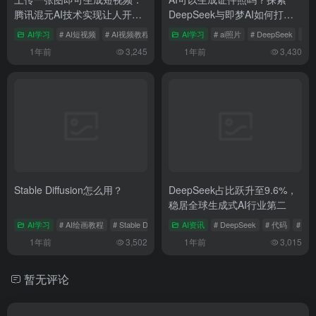
腾讯混元AI技术实现让人开口
DeepSeek与即梦AI如何打造
唱歌与跳舞动作视频
专业级证件照
AI学习
# AI短视频
# AI视频教程
# 腾讯混元
AI学习
# ai照片
# DeepSeek
# 
1年前
3,245
1年前
3,430
Stable Diffusion怎么用？
DeepSeek占比跃升至9.6%，
稳居全球生成式AI行业第二
AI学习
# AI绘画教程
# Stable Diffusion
# Stable Diffusion教程
AI资讯
# DeepSeek
# 代码
# 全
1年前
3,502
1年前
3,015
暂无评论