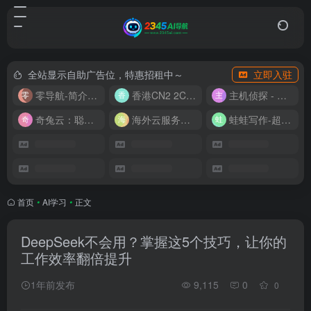
全站显示自助广告位，特惠招租中～
立即入驻
零导航-简介实用的网址导航
香港CN2 2C2G20M 9.9/月
主机侦探 - 少花钱，用好云
奇兔云：聪明人的“省”钱计划！
海外云服务器全网最低价
蛙蛙写作-超级AI智能写作助手
首页
•
AI学习
•
正文
DeepSeek不会用？掌握这5个技巧，让你的
工作效率翻倍提升
1年前发布
9,115
0
0