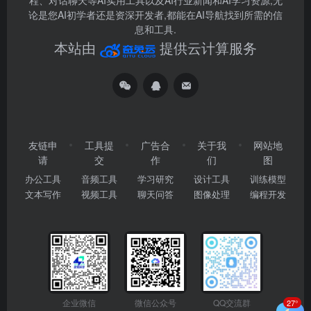
程、对话聊天等AI实用工具以及AI行业新闻和AI学习资源,无
论是您AI初学者还是资深开发者,都能在AI导航找到所需的信
息和工具.
本站由
提供云计算服务
友链申
工具提
广告合
关于我
网站地
请
交
作
们
图
办公工具
音频工具
学习研究
设计工具
训练模型
文本写作
视频工具
聊天问答
图像处理
编程开发
企业微信
微信公众号
QQ交流群
27°