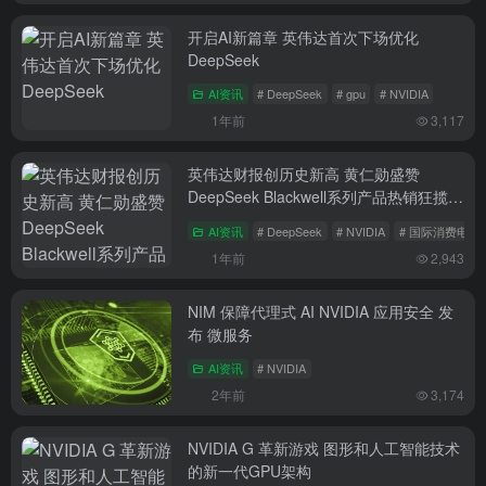
开启AI新篇章 英伟达首次下场优化
DeepSeek
AI资讯
# DeepSeek
# gpu
# NVIDIA
1年前
3,117
英伟达财报创历史新高 黄仁勋盛赞
DeepSeek Blackwell系列产品热销狂揽
800亿 老黄喜笑颜开
AI资讯
# DeepSeek
# NVIDIA
# 国际消费电子
1年前
2,943
NIM 保障代理式 AI NVIDIA 应用安全 发
布 微服务
AI资讯
# NVIDIA
2年前
3,174
NVIDIA G 革新游戏 图形和人工智能技术
的新一代GPU架构