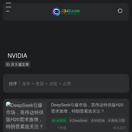
NVIDIA
共 5 篇文章
排序
发布
更新
浏览
点赞
DeepSeek引爆市场，英伟达特供版H20
需求激增，特朗普紧急关注？
AI资讯
# DeepSeek
# NVIDIA
# 唐纳·川普
1年前
3,021