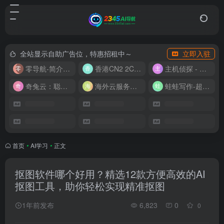
全站显示自助广告位，特惠招租中～
立即入驻
零导航-简介实用的网址导航
香港CN2 2C2G20M 9.9/月
主机侦探 - 少花钱，用好云
奇兔云：聪明人的“省”钱计划！
海外云服务器全网最低价
蛙蛙写作-超级AI智能写作助手
首页
•
AI学习
•
正文
抠图软件哪个好用？精选12款方便高效的AI
抠图工具，助你轻松实现精准抠图
1年前发布
6,823
0
0