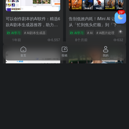
29°
可以创作剧本的AI软件：精选6
告别低效内耗！iMini AI 让我
款AI剧本生成器推荐，助力编
从「忙到焦头烂额」到「下班
剧创作
准时打卡」
AI学习
# AI剧本生成器
AI学习
# AI
# Ai图片处理
# AI
1年前
6,557
8个月前
632
首页
投稿
我的
AI短视频变现项目：利用
Stable Diffusion使用指南：从
DeepSeek技术打造AI养生短
基础操作到高级技巧
视频，开启健康内容新纪元
AI学习
# AI变现项目
# AI短视频
# AI视频教程
AI学习
# AI绘画教程
# Stable Diffu
1年前
3,586
1年前
3,340