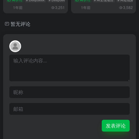
DeepSeek提示词使用指南：
AI短视频变现项目：利用
50个日常生活与工作场景中必
DeepSeek技术打造AI养生短
备的DeepSeek提示词
视频，开启健康内容新纪元
AI学习
# DeepSeek
# DeepSeek使用指南
AI学习
# 提示词
# AI变现项目
# AI短视频
1年前
3,251
1年前
3,582
暂无评论