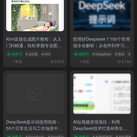
上一篇
下一篇
想用好Deepseek？100个常用指
AI工具集合：涵盖8大AI领域的
令全解析：从创作到学习、工作
26款常用AI工具全面汇总
到生活的全方位指南
相关文章
Kimi直接生成图片教程：从入
想用好Deepseek？100个常用
门到精通，轻松掌握专业图绘
指令全解析：从创作到学习、
制技巧
工作到生活的全方位指南
AI学习
# ai生图
# kimi
AI学习
# DeepSeek
# 指令
# 提
1年前
3,515
1年前
3,144