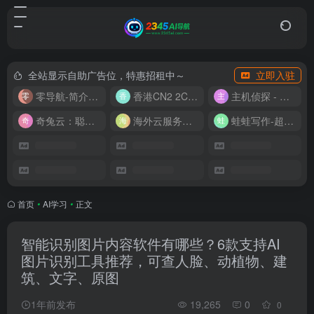
全站显示自助广告位，特惠招租中～
立即入驻
零导航-简介实用的网址导航
香港CN2 2C2G20M 9.9/月
主机侦探 - 少花钱，用好云
奇兔云：聪明人的“省”钱计划！
海外云服务器全网最低价
蛙蛙写作-超级AI智能写作助手
首页
•
AI学习
•
正文
智能识别图片内容软件有哪些？6款支持AI
图片识别工具推荐，可查人脸、动植物、建
筑、文字、原图
1年前发布
19,265
0
0