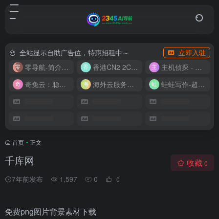
全站显示自助广告位，特惠招租中～
立即入驻
零导航-简介实用的网址导航
香港CN2 2C2G20M 9.9/月
主机侦探 - 少花钱，用好云
奇兔云：聪明人的“省”钱计划！
海外云服务器全网最低价
蛙蛙写作-超级AI智能写作助手
首页
•
正文
千库网
收藏
0
7年前发布
1,597
0
0
免费png图片背景素材下载