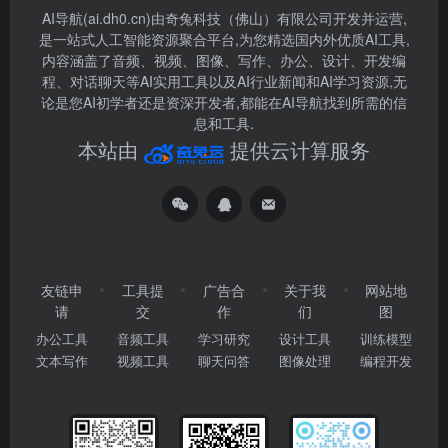
AI导航(ai.dh0.cn)由奇兔科技（佛山）有限公司开发并运营,
是一站式人工智能资源聚合平台,为您精选国内外优质AI工具,
内容涵盖了音频、视频、图像、写作、办公、设计、开发编
程、对话聊天等AI实用工具以及AI行业新闻和AI学习资源,无
论是您AI初学者还是资深开发者,都能在AI导航找到所需的信
息和工具.
本站由
提供云计算服务
友链申
工具提
广告合
关于我
网站地
请
交
作
们
图
办公工具
音频工具
学习研究
设计工具
训练模型
文本写作
视频工具
聊天问答
图像处理
编程开发