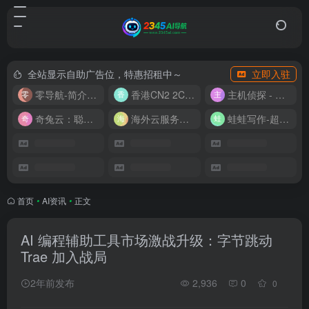
全站显示自助广告位，特惠招租中～
立即入驻
零导航-简介实用的网址导航
香港CN2 2C2G20M 9.9/月
主机侦探 - 少花钱，用好云
奇兔云：聪明人的“省”钱计划！
海外云服务器全网最低价
蛙蛙写作-超级AI智能写作助手
首页
•
AI资讯
•
正文
AI 编程辅助工具市场激战升级：字节跳动
Trae 加入战局
2年前发布
2,936
0
0