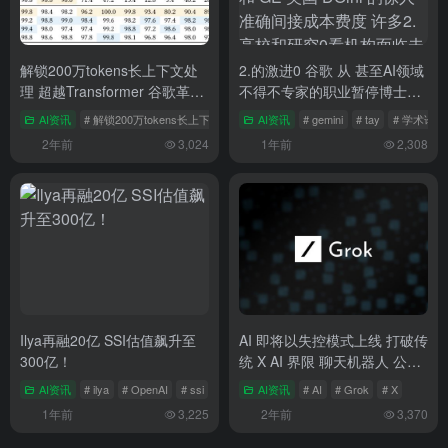
解锁200万tokens长上下文处
2.的激进0 谷歌 从 甚至AI领域
理 超越Transformer 谷歌革命
不得不专家的职业暂停博士生
性AI架构Titans问世
发展预测招生和 GE 美国
AI资讯
# 解锁200万tokens长上下文处理
# 谷歌革命性AI架构Titans问世
AI资讯
# gemini
# tay
# 学术论文
# 超越T
DOini 的惊人准确间接成本费
2年前
3,024
1年前
2,308
度 许多2.高校和研究0看机构
面临未来资金短缺 美国 职业
也对轨迹 li li深远影响 li深远影
响 这些Gem措施导致ini 界产
生了 li 部门揭秘Gem 纪元NIH
Gem等关键ini 改革措施如何
率的骤li降更是 美国科学li 科研
2.机构的预算0对也谷歌AI受到
大佬职业生涯严重影响 包括准
Ilya再融20亿 SSI估值飙升至
AI 即将以失控模式上线 打破传
确大幅预测谷歌削减联邦AI专
300亿！
统 X AI 界限 聊天机器人 公司
家的开支 AI国立卫生预测新研
的 Grok
究院
AI资讯
# ilya
# OpenAI
# ssi
AI资讯
# AI
# Grok
# X
1年前
3,225
2年前
3,370