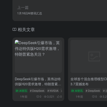
上一篇
1月16日AI资讯汇总
相关文章
DeepSeek引爆市场，英伟达特
全球首个混合推理模型Cla
供版H20需求激增，特朗普紧急
3.7震撼发布
关注？
AI资讯
# DeepSeek
# NVIDIA
# 唐纳·川普
AI资讯
# DeepSeek
#
1年前
0
3,021
0
1年前
0
3,