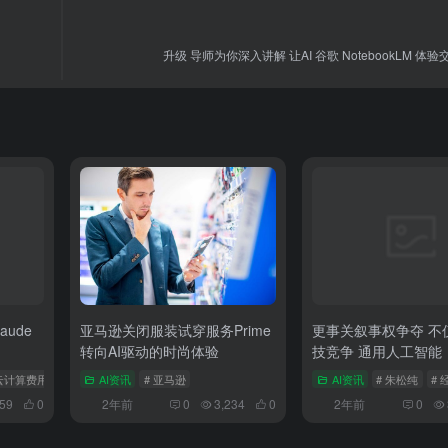
升级 导师为你深入讲解 让AI 谷歌 NotebookLM 体
ude
亚马逊关闭服装试穿服务Prime
更事关叙事权争夺 不
转向AI驱动的时尚体验
技竞争 通用人工智能
 云计算费用
# 数学
AI资讯
# 亚马逊
AI资讯
# 朱松纯
# 
259
0
2年前
0
3,234
0
2年前
0