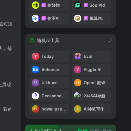
创好物
SoulVid
新
新
创图AI
飙算画影网
新
新
只需短短
随机AI工具
队，都
Today
Evol
Behance
Viggle AI
UIkit.me
OpenL翻译
上展现
Geeksend邮件营销
2345AI导航
一致的
hdwallpapers
AI神笔写作
热门AI工具
日榜
周榜
月榜