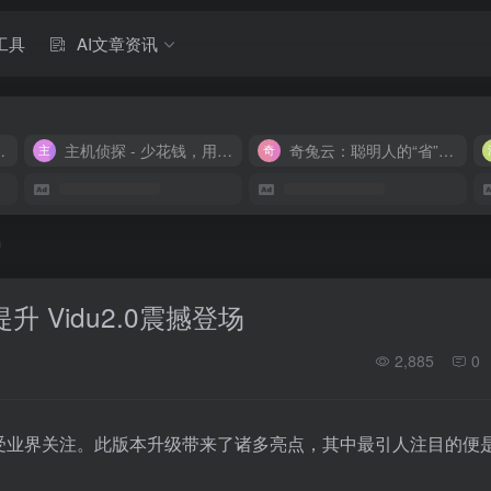
工具
AI文章资讯
M 9.9/月
主机侦探 - 少花钱，用好云
奇兔云：聪明人的“省”钱计划！
场
 Vidu2.0震撼登场
2,885
0
正式发布，备受业界关注。此版本升级带来了诸多亮点，其中最引人注目的便