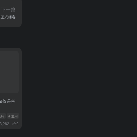
下一篇
验交互式播客
仅仅是科
经纬
# 通用
3,282
0