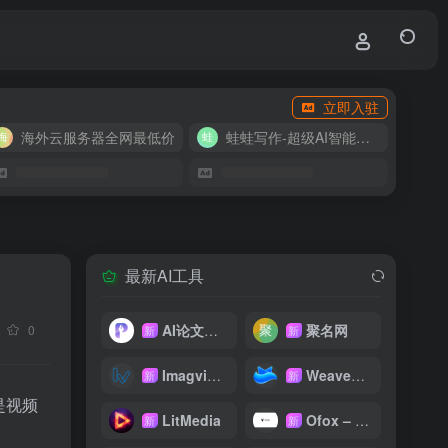
立即入驻
海外云服务器全网最低价
蛙蛙写作-超级AI智能写作助手
最新AI工具
AI论文写作
聚名网
0
新
新
Imagvio AI
WeaveFox
新
新
是视频
LitMedia
Ofox – 大模型 API 聚合平台
新
新