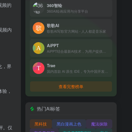
视频的
360智绘
360AI绘画应用与分享平台
歌歌AI
视频内
歌歌AI写歌官方网站 - 人人都是音乐家
AiPPT
AiPPT结合最新AI技术，为用户提供一键生成高质量PPT的解决方案。无论是职场展示、教育课件还是销售报告，AiPPT均能快速生成符合需求的专业PPT，简化设计流程，提升工作效率。
Trae
化，界
国内首款 AI 原生 IDE，专为中国开发者打造，让 AI 深度融入编程，带来比插件更流畅、精准的开发体验。
查看完整榜单
体验，
热门AI标签
黑科技
黑白漫画上色
魔法抹除
好评。仅