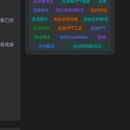
高质量简历
高质量PPT模版
高考
高级创作
高灯财务AI助手
高灯科技
高清图片
高效语音转换
高效文档整理
数量已经
高效写作
高效PPT工具
高效PPT
驻场博主
驭码CodeRider
驭码
示着视频
马克配音
首创弹唱新玩法