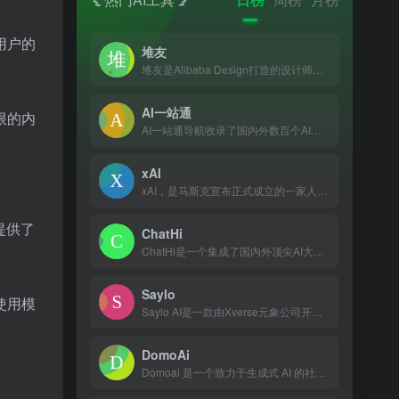
用户的
堆友
堆友是Alibaba Design打造的设计师全成长周期服务平台，围绕品质、效率、技能、成就、收入五大用户价值布局平台能力，全力服务设计师，旨在成为设计师的好朋友。 堆友历经大厂设计师团队多轮打磨雕刻，集海量高品质3D素材、实时在线渲染、多元场景功能应用、轻便好学易上手等多重优势于一身的设计神器，更自带免费可商用属性，为专业设计师、运营工友、学生小白、社交达人提供了一个零成本的在线设计站点和资源库。
AI一站通
限的内
AI一站通导航收录了国内外数百个AI工具，包括AI写作工具、AI图像生成和背景移除、AI视频制作、AI音频转录、AI辅助编程、AI音乐生成、AI绘画设计、AI对话聊天等AI一站通合大全，以及AI学习开发的常用网站、框架和模型，帮助你加入人工智能浪潮，自动化高效完成任务！
xAI
xAI，是马斯克宣布正式成立的一家人工智能公司，旨在深入研究人工智能中的“深度学习的数学”，探索AI的“万物理论”，推动AI技术的新发展。
提供了
ChatHi
ChatHi是一个集成了国内外顶尖AI大模型的人工智能聊天助手平台，旨在为用户提供一站式的智能对话服务和全面的信息检索体验
Saylo
使用模
Saylo AI是一款由Xverse元象公司开发的创新AI虚拟聊天软件，融合了AI技术、虚拟社交和沉浸式故事体验，让用户能与AI角色实时互动，享受个性化的故事创作和定制服务。
DomoAi
Domoai 是一个致力于生成式 AI 的社区，您可以在其中...