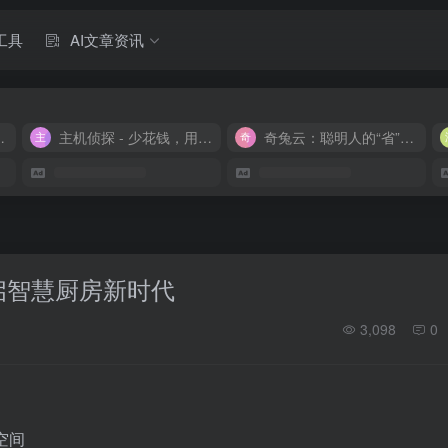
工具
AI文章资讯
M 9.9/月
主机侦探 - 少花钱，用好云
奇兔云：聪明人的“省”钱计划！
开启智慧厨房新时代
3,098
0
空间