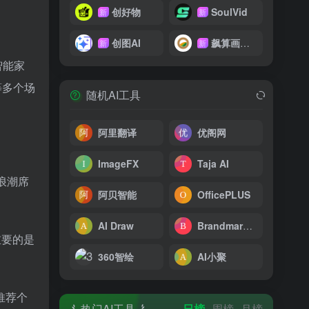
创好物
SoulVid
新
新
创图AI
飙算画影网
新
新
智能家
等多个场
随机AI工具
阿里翻译
优阁网
ImageFX
Taja AI
浪潮席
阿贝智能
OfficePLUS
AI Draw
Brandmark Logo Maker
重要的是
360智绘
AI小聚
。
推荐个
热门AI工具
日榜
周榜
月榜