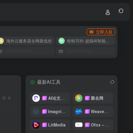
立即入驻
海外云服务器全网最低价
蛙蛙写作-超级AI智能写作助手
最新AI工具
AI论文写作
聚名网
0
新
新
Imagvio AI
WeaveFox
新
新
LitMedia
Ofox – 大模型 API 聚合平台
新
新