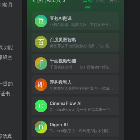
和餐具
豆包AI翻译
豆包AI翻译 - 精准高效，支持多语言互译，助力跨越语言障碍
百度灵医智惠
灵医开放平台赋能核心场景，助力医院智慧服务，企业运营提效，诊后患者管理，高质量科普创作，互联网医疗升级
该功能
保鲜空
千面视频动捕
千面视频动捕，一款ai视频动作捕捉工具。它利用先进的人工智能...
即构数智人
一提的
即构数智人是即构科技推出的一款ai虚拟数字人视频创作平台，结...
证证书，
CinemaFlow AI
CinemaFlow ai 是一个只需单击一下即可将文本转换...
Digen AI
Digen ai数字人一种利用AI技术创建的克隆数字人，类似...
海信真