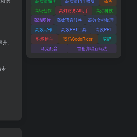
心和信
高质量简历
高质量PPT模版
高考
高级创作
高灯财务AI助手
高灯科技
高清图片
高效语音转换
高效文档整理
高效写作
高效PPT工具
高效PPT
驻场博主
驭码CodeRider
驭码
攀升。
马克配音
首创弹唱新玩法
信未