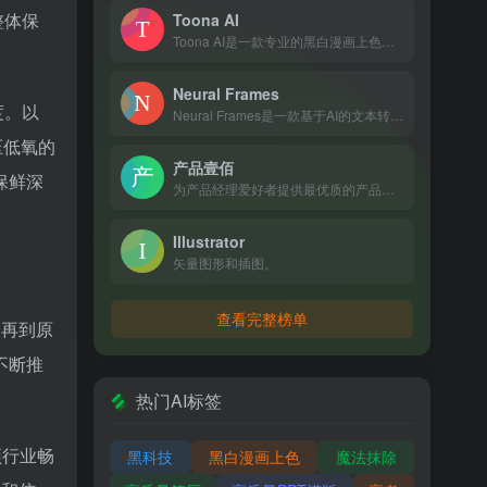
整体保
Toona AI
Toona AI是一款专业的黑白漫画上色工具，提供一键自动或半自动上色功能，拥有丰富的色彩选择和高效的重绘速度，深受二次元爱好者和漫画创作者的喜爱。
Neural Frames
度。以
Neural Frames是一款基于AI的文本转视频工具，可将文字转换为动态内容，提供多种神经网络模型选择，支持自定义动画角色和音频反应功能，助力用户轻松创作高质量视频。
压低氧的
产品壹佰
保鲜深
为产品经理爱好者提供最优质的产品资讯、原创内容和相关视频课程
Illustrator
矢量图形和插图。
查看完整榜单
，再到原
不断推
热门AI标签
顶行业畅
黑科技
黑白漫画上色
魔法抹除