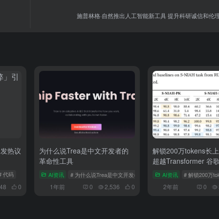
施普林格·自然推出人工智能新工具 提升科研诚信和伦
引发热议
为什么说Trea是中文开发者的
解锁200万tokens
革命性工具
超越Transformer 
架构Titans问世
# 代码
AI资讯
# 为什么说Trea是中文开发者的革命性工具
AI资讯
# 解锁200万t
148
0
1年前
0
2,536
0
2年前
0