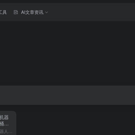
工具
AI文章资讯
机器
桶一
斯坦福大学的李飞飞团队最近在机器人技术领域取得了显著进展，他们提出了一种名为“行为机器人套件”（BRS）的综合框架，旨在使机器人能够更自主、更可靠地执行日常家务任务。这一突破性研究不仅展示了机器人在家...