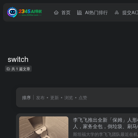
首页
AI热门排行
提交AI
switch
共 1 篇文章
排序
发布
更新
浏览
点赞
李飞飞推出全新「保姆」人形
人，家务全包，倒垃圾、刷马
应俱全