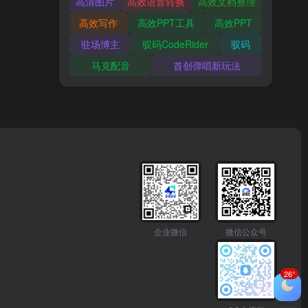
高清图片
高效语音转换
高效文档整理
高效写作
高效PPT工具
高效PPT
驻场博主
驭码CodeRider
驭码
马克配音
首创弹唱新玩法
企业微信
微信公众号
26°