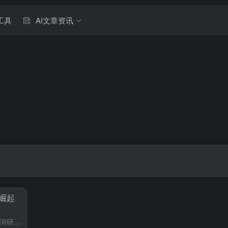
工具
AI文章资讯
崛起
全球知名创业企业榜单编制机构胡润研究院于2024年1月8日在北京发布了，2024胡润全球瞪羚企业榜，HurunFutureUnicorns–GlobalGazellesIndex2024，该榜单列出了...