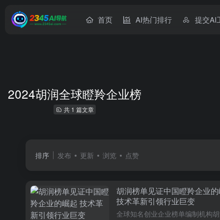
首页
AI热门排行
提交AI
2024胡润全球瞪羚企业榜
共 1 篇文章
排序
发布
更新
浏览
点赞
胡润榜单见证中国瞪羚企业的
技术革新引领行业巨变