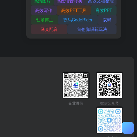
高清图片
高效语音转换
高效文档整理
高效写作
高效PPT工具
高效PPT
驻场博主
驭码CodeRider
驭码
马克配音
首创弹唱新玩法
企业微信
微信公众号