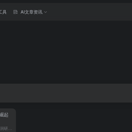
工具
AI文章资讯
崛起
全球知名创业企业榜单编制机构胡润研究院于2024年1月8日在北京发布了，2024胡润全球瞪羚企业榜，HurunFutureUnicorns–GlobalGazellesIndex2024，该榜单列出了...