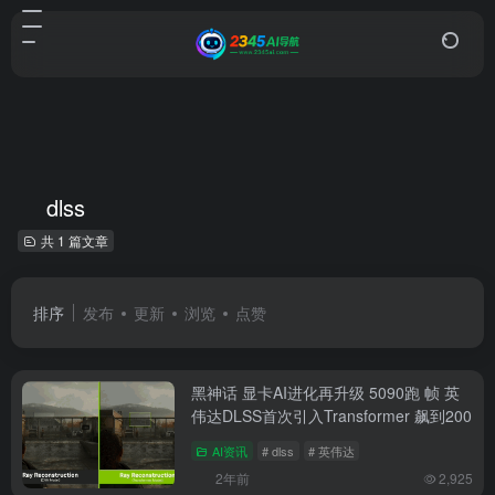
dlss
共 1 篇文章
排序
发布
更新
浏览
点赞
黑神话 显卡AI进化再升级 5090跑 帧 英
伟达DLSS首次引入Transformer 飙到200
AI资讯
# dlss
# 英伟达
2年前
2,925