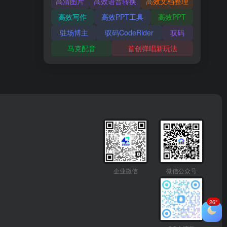
高清图片
高效语音转换
高效文档整理
高效写作
高效PPT工具
高效PPT
驻场博主
驭码CodeRider
驭码
马克配音
首创弹唱新玩法
企业微信
微信公众号
26°