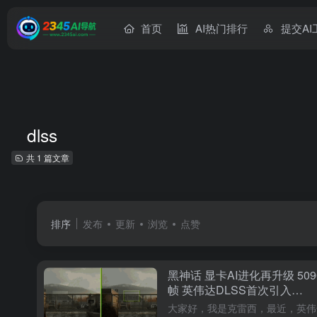
首页
AI热门排行
提交AI
dlss
共 1 篇文章
排序
发布
更新
浏览
点赞
黑神话 显卡AI进化再升级 509
帧 英伟达DLSS首次引入
Transformer 飙到200