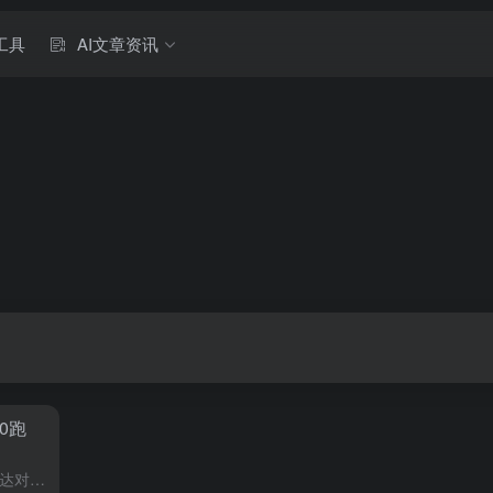
工具
AI文章资讯
0跑
大家好，我是克雷西，最近，英伟达对DLSS进行了重大升级，并上新了一系列AI渲染技术，那么，这些升级和新技术对游戏玩家来说意味着什么呢，DLSS换脑，性能提升DLSS，深度学习超级采样，是一种利用AI...