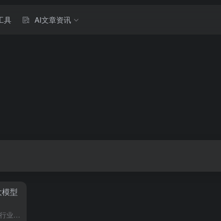
工具
AI文章资讯
大模型
大模型热潮下的隐忧，用户流失，行业寒风导言大模型领域热度不减，融资、新品发布会层出不穷，从业者眼中，一张网络流传的图片却引发担忧，各大模型的新增用户留存率跌至1%以下，这张图片虽无明确数据来源，却反映...