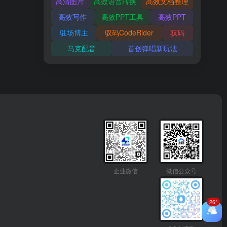
高清图片
高效语音转换
高效文档整理
高效写作
高效PPT工具
高效PPT
驻场博主
驭码CodeRider
驭码
马克配音
首创弹唱新玩法
企业微信
微信公众号
26°