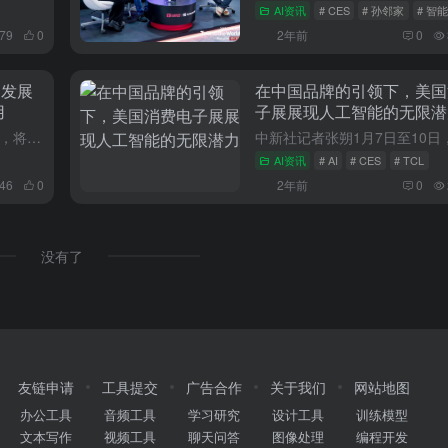
AI资讯
# CES
# 孙邻家
# 智
779
0
2年前
0
蓬勃发展
在中国品牌的引领下，美国
用
子展展现人工智能的无限潜
国际消费类电子产品展览会，CES，将于当地时间1月7日在美国拉斯维加斯盛大开幕，持续至1月10日结束，CES被称为全球最大的科技贸易会议之一，据主办方介绍，2024年CES吸引了4300家公司和近14...
AI资讯
# AI
# CES
# TCL
246
0
2年前
0
没有了
友链申请
工具提交
广告合作
关于我们
网站地图
办公工具
音频工具
学习研究
设计工具
训练模型
文本写作
视频工具
聊天问答
图像处理
编程开发