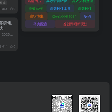
高清图片
高效语音转换
高效文档整理
能终端
高效写作
高效PPT工具
高效PPT
3,341
0
驻场博主
驭码CodeRider
驭码
消费电
马克配音
首创弹唱新玩法
力
中新社记者张朔1月7日至10日，2025年美国消费电子展，CES，在内华达州拉斯维加斯举行，作为全球最大的消费技术产业盛会之一，CES也被视为观察国际消费电子最新科技成果和发展态势的风向标，来自166...
2,414
0