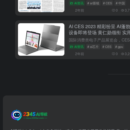
AI资讯
# ar眼镜
# CES
# 中国
2年前
0
3,
AI CES 2023 精彩纷呈 AI
设备即将登场 黄仁勋领衔 实
AI资讯
# ai芯片
# CES
# gpu
2年前
0
3,