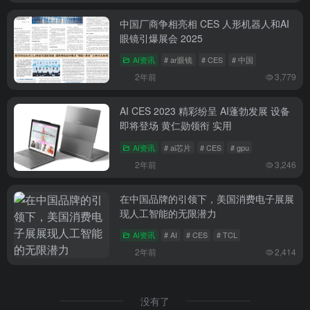
中国厂商争相亮相 CES 人形机器人和AI
眼镜引爆展会 2025
AI资讯
# ar眼镜
# CES
# 中国
2年前
3,779
AI CES 2023 精彩纷呈 AI蓬勃发展 设备
即将登场 黄仁勋领衔 实用
AI资讯
# ai芯片
# CES
# gpu
2年前
3,246
在中国品牌的引领下，美国消费电子展展
现人工智能的无限潜力
AI资讯
# AI
# CES
# TCL
2年前
2,414
没有了