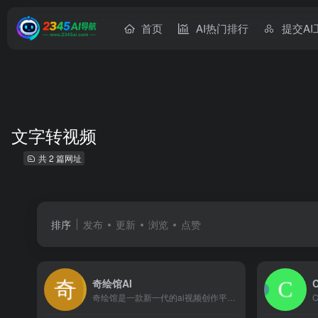
首页
AI热门排行
提交AI
文字转视频
共 2 篇网址
排序
发布
更新
浏览
点赞
奇绘馆AI
奇绘馆是一款新一代的ai视频创作平台，它利用Pika、Sor...