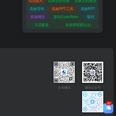
高清图片
高效语音转换
高效文档整理
高效写作
高效PPT工具
高效PPT
驻场博主
驭码CodeRider
驭码
马克配音
首创弹唱新玩法
企业微信
微信公众号
30°