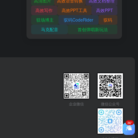
高清图片
高效语音转换
高效文档整理
高效写作
高效PPT工具
高效PPT
驻场博主
驭码CodeRider
驭码
马克配音
首创弹唱新玩法
企业微信
微信公众号
36°