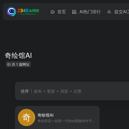
首页
AI热门排行
提交AI
奇绘馆AI
共 1 篇网址
排序
发布
更新
浏览
点赞
奇绘馆AI
奇绘馆是一款新一代的ai视频创作平台，它利用Pika、Sor...