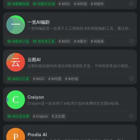
AI图像绘画
AI图片生成
# AIGC
# AI作画
# AI创作
一览AI编剧
一览AI编剧是一款基于人工智能技术的智能编剧工具，通过创意生成、情节生成和脚本生成三步走，快速辅助用户完成剧本创作，提高编剧工作效率和创作质量
AI剧本小说
AI文本工具
# AIGC
# AI图片
# AI画画
云图AI
云图AI是由国内外顶尖AI技术团队开发，千种高审美设计模型任意选！助力设计师快速出图，做到真正的减本增效！操作简单提供一键生成高清精绘大图，平台可随意发挥绘画创意，为室内外建筑设计师提供创意灵感！
AI设计工具
# AIGC
# AI作图
# AI作画
Craiyon
Craiyon是一款采用了ai技术打造的免费的文生图ai绘画...
AI行业分类
# Craiyon
# 文生图
Prodia AI