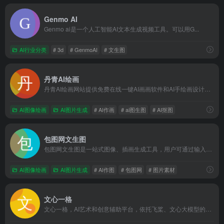
Genmo AI
Genmo ai是一个人工智能AI文本生成视频工具。可以用G...
AI行业分类
# 3d
# GenmoAI
# 文生图
丹青AI绘画
丹青AI绘画网站提供免费在线一键AI画画软件和AI手绘画设计网页版,AI绘画生成器进行AI绘图自动在线文生图和ai图生图,还有一键AI抠图和智能AI修图助手软件免费AI换脸,AI绘画软件还可以上传手绘简笔画线稿快速AI画图,人工智能AI作画变卡通动漫化等.
AI图像绘画
AI图片生成
# AI作画
# ai图生图
# AI抠图
包图网文生图
包图网文生图是一站式图像、插画生成工具，用户可通过输入描述性文本快速生成高质高清图片。
AI图像绘画
AI图片生成
# AI作图
# 包图网
# 图片素材
文心一格
文心一格，AI艺术和创意辅助平台，依托飞桨、文心大模型的技术创新推出的“AI作画”产品，可轻松驾驭多种风格，人人皆可“一语成画”