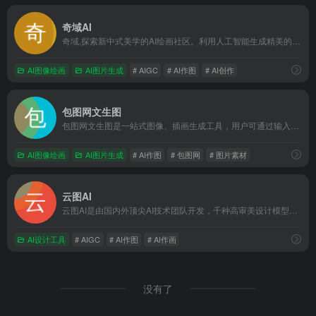
奇域AI
奇域,探索新中式美学的AI绘画社区。利用人工智能生成精美的画作,展现东方美学的魅力。无论是艺术爱好者还是专业艺术设计师,都可以在奇域找到灵感。加入奇域,一起探索现代科技与中式审美的完美结合。
AI图像绘画
AI图片生成
# AIGC
# AI作图
# AI创作
包图网文生图
包图网文生图是一站式图像、插画生成工具，用户可通过输入描述性文本快速生成高质高清图片。
AI图像绘画
AI图片生成
# AI作图
# 包图网
# 图片素材
云图AI
云图AI是由国内外顶尖AI技术团队开发，千种高审美设计模型任意选！助力设计师快速出图，做到真正的减本增效！操作简单提供一键生成高清精绘大图，平台可随意发挥绘画创意，为室内外建筑设计师提供创意灵感！
AI设计工具
# AIGC
# AI作图
# AI作画
没有了