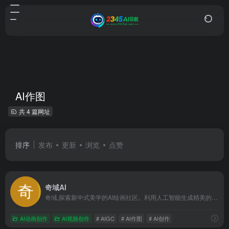
AI作图
共 4 篇网址
排序
发布
更新
浏览
点赞
奇域AI
奇域,探索新中式美学的AI绘画社区。利用人工智能生成精美的画作,展现东方美学的魅力。无论是艺术爱好者还是专业艺术设计师,都可以在奇域找到灵感。加入奇域,一起探索现代科技与中式审美的完美结合。
AI动画创作
AI视频创作
# AIGC
# AI作图
# AI创作