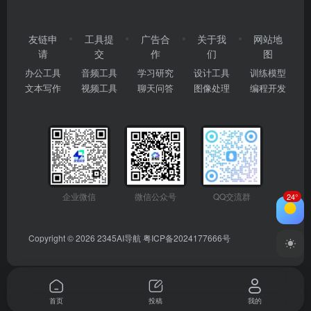
友链申
工具提
广告合
关于我
网站地
请
交
作
们
图
办公工具
音频工具
学习研究
设计工具
训练模型
文本写作
视频工具
聊天问答
图像处理
编程开发
企业微信
微信公众号
QQ交流群
24°
Copyright © 2026
2345AI导航
粤ICP备2024177666号
首页
投稿
我的