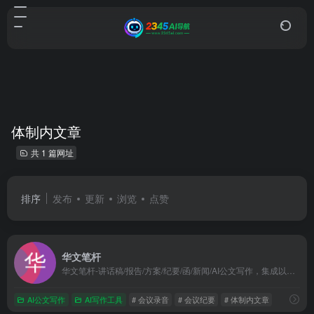
体制内文章
共 1 篇网址
排序
发布
更新
浏览
点赞
华文笔杆
华文笔杆-讲话稿/报告/方案/纪要/函/新闻/AI公文写作，集成以稿写稿、会议纪要、AI公文写作等写材料功能,一键生成公文，格式排版，文章润色，覆盖通知、报告、讲话稿、新闻稿件简报、函、工作方案等场景，支持私有化部署与AI润色
AI公文写作
AI写作工具
# 会议录音
# 会议纪要
# 体制内文章