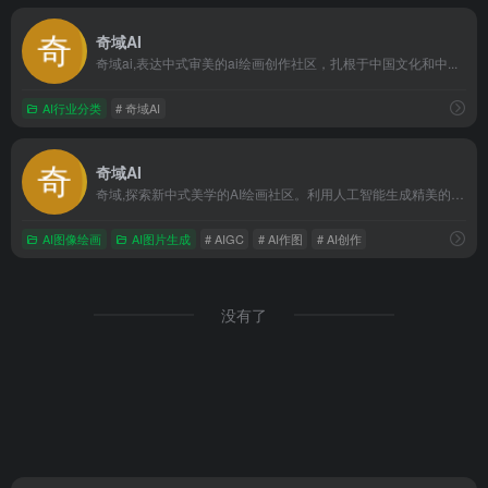
奇域AI
奇域ai,表达中式审美的ai绘画创作社区，扎根于中国文化和中...
AI行业分类
# 奇域AI
奇域AI
奇域,探索新中式美学的AI绘画社区。利用人工智能生成精美的画作,展现东方美学的魅力。无论是艺术爱好者还是专业艺术设计师,都可以在奇域找到灵感。加入奇域,一起探索现代科技与中式审美的完美结合。
AI图像绘画
AI图片生成
# AIGC
# AI作图
# AI创作
没有了