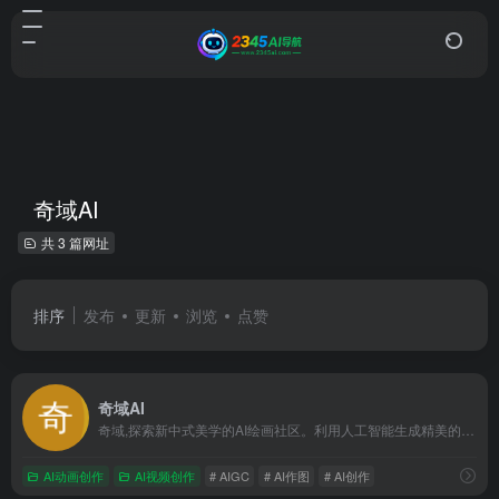
奇域AI
共 3 篇网址
排序
发布
更新
浏览
点赞
奇域AI
奇域,探索新中式美学的AI绘画社区。利用人工智能生成精美的画作,展现东方美学的魅力。无论是艺术爱好者还是专业艺术设计师,都可以在奇域找到灵感。加入奇域,一起探索现代科技与中式审美的完美结合。
AI动画创作
AI视频创作
# AIGC
# AI作图
# AI创作