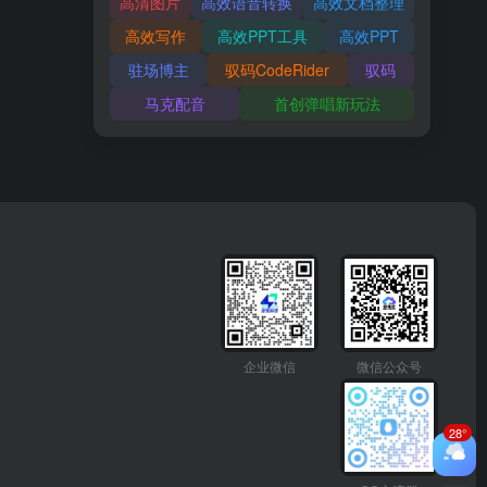
高清图片
高效语音转换
高效文档整理
高效写作
高效PPT工具
高效PPT
驻场博主
驭码CodeRider
驭码
马克配音
首创弹唱新玩法
企业微信
微信公众号
28°