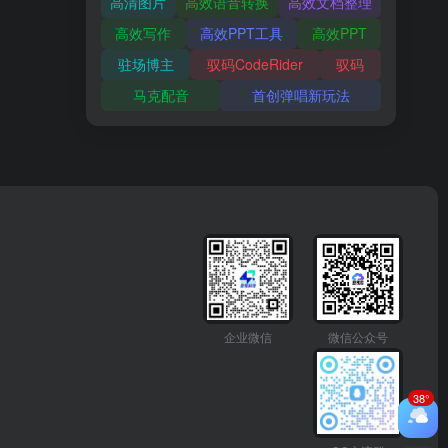
高清图片
高效语音转换
高效文档整理
高效写作
高效PPT工具
高效PPT
驻场博主
驭码CodeRider
驭码
马克配音
首创弹唱新玩法
企业微信
微信公众号
38°