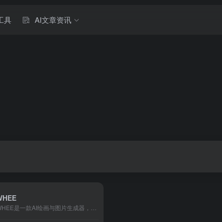
工具
AI文章资讯
WHEE
WHEE是一款AI绘画与图片生成器，提供一站式AI视觉创作服务。WHEE不仅会画也会修图，各种AI修图功能一应俱全。使用门槛低，用户只需用自然语言表述需求，就能轻松上手。在画廊中，用户可以欣赏并学习来自多领域创作者的精美作品，为创作提供丰富的灵感来源，进而促进二创和设计师间的交流与合作。