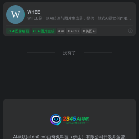
WHEE
WHEE是一款AI绘画与图片生成器，提供一站式AI视觉创作服务。WHEE不仅会画也会修图，各种AI修图功能一应俱全。使用门槛低，用户只需用自然语言表述需求，就能轻松上手。在画廊中，用户可以欣赏并学习来自多领域创作者的精美作品，为创作提供丰富的灵感来源，进而促进二创和设计师间的交流与合作。
AI图像绘画
AI图片生成
# ai
# AIGC
# 美图AI
没有了
AI导航(ai.dh0.cn)由奇兔科技（佛山）有限公司开发并运营,