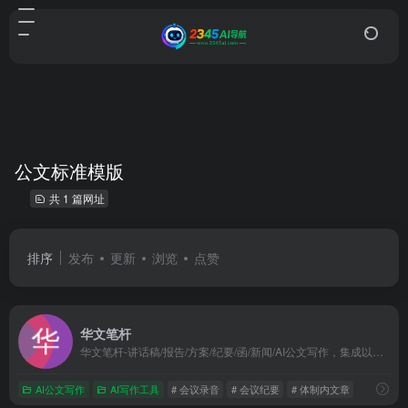
公文标准模版
共 1 篇网址
排序
发布
更新
浏览
点赞
华文笔杆
华文笔杆-讲话稿/报告/方案/纪要/函/新闻/AI公文写作，集成以稿写稿、会议纪要、AI公文写作等写材料功能,一键生成公文，格式排版，文章润色，覆盖通知、报告、讲话稿、新闻稿件简报、函、工作方案等场景，支持私有化部署与AI润色
AI公文写作
AI写作工具
# 会议录音
# 会议纪要
# 体制内文章