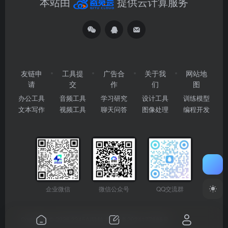
本站由
提供云计算服务
友链申
工具提
广告合
关于我
网站地
请
交
作
们
图
办公工具
音频工具
学习研究
设计工具
训练模型
文本写作
视频工具
聊天问答
图像处理
编程开发
企业微信
微信公众号
QQ交流群
Copyright © 2026
2345AI导航
粤ICP备2024177666号