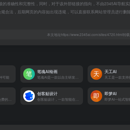
外部链接的准确性和完整性，同时，对于该外部链接的指向，不由2345AI导航
，都属于合规合法，后期网页的内容如出现违规，可以直接联系网站管理员进行删
本文地址https://www.2345ai.com/sites/4720.htm
笔魂AI绘画
天工AI
 种可能
笔魂AI是一款以自主研发的HanVision国产大模型为核心的AI绘画设计创新工具，您仅需简单文本输入，即可发挥无限创意，旨在满足商业和娱乐用途的多样化绘画需求，提供高效且高质量的图像生成服务。
创客贴设计
即梦AI
AskManyAI是一个免费的AI超级生产力平台，追求极致效率的工作学习搭子。提供免费无限次的GPT、Claude、Gemini使用，以及OpenAI O1、Claude 3.5 Sonnet、MidJourney、Perplexity等专业顶级模型的直连访问和高效横评。涵盖免费AI搜索、免费AI绘画、免费写作、免费对话等10万+必备AI工具。
创客贴设计，一款智能在线设计工具，设计不求人，AI助你零基础完成专业设计！