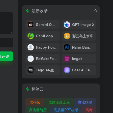
最新收录
Gemini Omni
GPT Image 2
GeniLoop
彩云岛去水印
Happy Horse AI
Nano Banana
表评论
ReMakeFaceAI
imgak
Tago AI-生成带货视频
Best AI Face Swap Online Free
标签云
黑科技
黑白漫画上色
魔法抹除
高质量简历
高质量PPT模版
高考