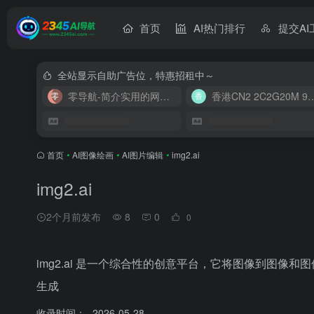
首页
AI热门排行
提交AI
全站显示自助广告位，特惠招租中～
零导航-简介实用的网址导航
香港CN2 2C2G20
首页
•
AI图像绘画
•
AI图片编辑
•
img2.ai
img2.ai
2个月前发布
8
0
0
img2.ai 是一个综合性的创意平台，它将图像到图像和
生成
收录时间：
2026-05-28