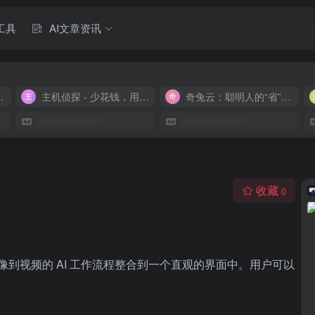
工具
AI文章资讯
M 9.9/月
主机侦探 - 少花钱，用好云
奇兔云：聪明人的“省”钱计划！
收藏
0
图像到视频的 AI 工作流程整合到一个直观的界面中。用户可以