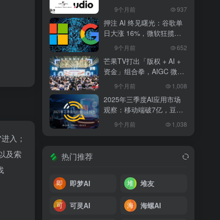
和解，改写 AI 音乐行业规
9个月前
937
则
押注 AI 终见曙光：谷歌单
日大涨 16%，微软狂揽
18%，科技巨头的 “苦熬与
9个月前
652
爆发”
芒果TV打出「版权 + AI +
资金」组合拳，AIGC 微短
剧行业将迎洗牌？
9个月前
1,008
2025年三季度AI应用市场
观察：移动端破7亿，豆包
异军突起
9个月前
1,038
"进入；
以及索
热门推荐
找
即梦AI
堆友
可灵AI
海螺AI