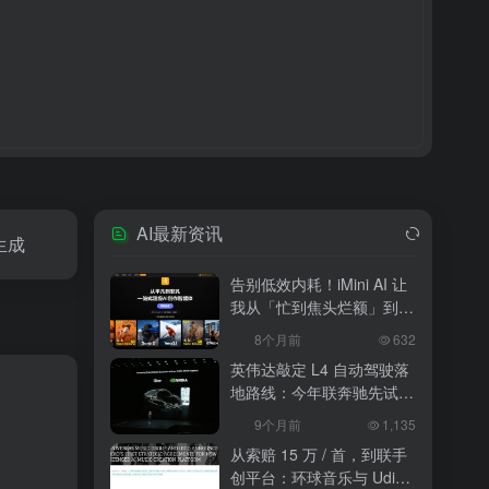
AI最新资讯
生成
告别低效内耗！iMini AI 让
我从「忙到焦头烂额」到
「下班准时打卡」
8个月前
632
英伟达敲定 L4 自动驾驶落
地路线：今年联奔驰先试
水，2027 年 10 万辆无人
9个月前
1,135
出租上路
从索赔 15 万 / 首，到联手
创平台：环球音乐与 Udio