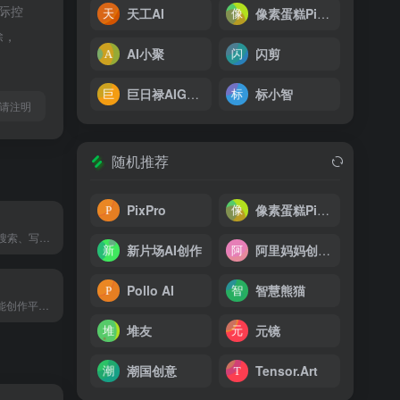
实际控
天工AI
像素蛋糕PixCake
除，
AI小聚
闪剪
巨日禄AIGC创作平台
标小智
l转载请注明
随机推荐
PixPro
像素蛋糕PixCake
天工是一款支持搜索、写作、对话、文档分析、画画、做PPT的全能型AI助手。你可以借助AI技术，检索信息、多语言翻译、写论文、写代码、写方案、写汇报、做PPT、归纳总结文档和音频视频，还可以智能编辑彩页和宝典，让AI生成高质量彩页内容，收获点赞关注。
新片场AI创作
阿里妈妈创意中心
Pollo AI
智慧熊猫
即梦AI一站式智能创作平台，即刻造梦。提供AI绘画和AIGC视频创作体验，拥有激发无限创作灵感的社区。让即梦AI开启您的智能创作之旅，探索梦境实现的无限可能！
堆友
元镜
潮国创意
Tensor.Art