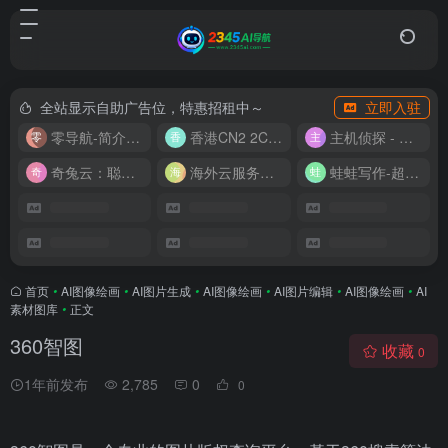
全站显示自助广告位，特惠招租中～
立即入驻
零导航-简介实用的网址导航
香港CN2 2C2G20M 9.9/月
主机侦探 - 少花钱，用好云
奇兔云：聪明人的“省”钱计划！
海外云服务器全网最低价
蛙蛙写作-超级AI智能写作助手
首页
•
AI图像绘画
•
AI图片生成
•
AI图像绘画
•
AI图片编辑
•
AI图像绘画
•
AI
素材图库
•
正文
360智图
收藏
0
1年前发布
2,785
0
0