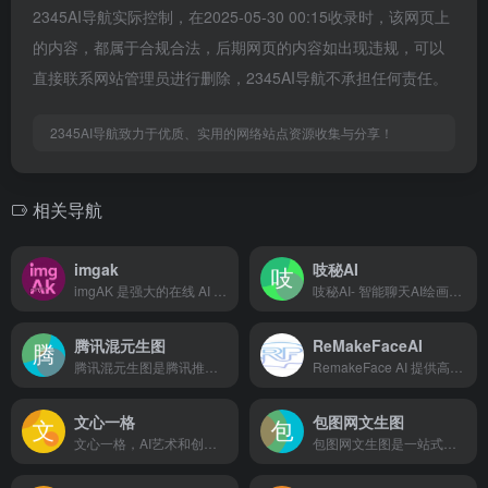
2345AI导航实际控制，在2025-05-30 00:15收录时，该网页上
的内容，都属于合规合法，后期网页的内容如出现违规，可以
直接联系网站管理员进行删除，2345AI导航不承担任何责任。
2345AI导航致力于优质、实用的网络站点资源收集与分享！
相关导航
imgak
吱秘AI
imgAK 是强大的在线 AI 图像处理工具
吱秘AI- 智能聊天AI绘画，还可以创作、编写、翻译、写代码等多种功能，满足用户生活和工作的多方面需求
腾讯混元生图
ReMakeFaceAI
腾讯混元生图是腾讯推出的业内首个集多轮图文多模态对话和工具化编辑图像为一体的AI图像生成服务。
RemakeFace AI 提供高效的人脸替换与图像重制能力，可将人脸自然融合到不同图片或视频中，帮助用户快速完成创意视觉内容。
文心一格
包图网文生图
文心一格，AI艺术和创意辅助平台，依托飞桨、文心大模型的技术创新推出的“AI作画”产品，可轻松驾驭多种风格，人人皆可“一语成画”
包图网文生图是一站式图像、插画生成工具，用户可通过输入描述性文本快速生成高质高清图片。