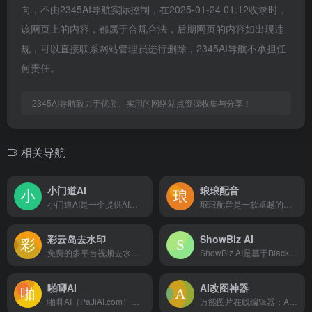
向，不由2345AI导航实际控制，在2025-01-24 01:12收录时，
该网页上的内容，都属于合规合法，后期网页的内容如出现违
规，可以直接联系网站管理员进行删除，2345AI导航不承担任
何责任。
2345AI导航致力于优质、实用的网络站点资源收集与分享！
相关导航
小门道AI
琅琅配音
小门道AI是一个提供AI服务的网站，Midjourney绘画，抠图，去除水印，魔法抹除，图片变清，无损放大，SVG矢量图等服务
琅琅配音是一款卓越的智能文本转语音工具，提供语音合成服务。拥有全网最受欢迎的200+AI主播，支持中文、英语、德语、法语等30多种语言，以及高兴、悲伤、兴奋等10多种情感风格
彩云岛去水印
ShowBiz AI
免费的多平台视频去水印解析下载工具
ShowBiz AI是基于BlackEye多模态视听大模型的专业级视频AI在线创作平台，深度融合视频、音频、图像、文本和三维模型等跨模态内容生成能力，提供文本生成视频、AI横竖屏转换、AI智能集锦等多种功能，助力用户高效创作专业级视频内容。
啪唧AI
AI改图神器
啪唧AI（PaJiAI.com）是一个专为新媒体运营、电商从业者及内容创作者打造的AI视觉创作平台
万能图片在线编辑器；AI,EPS,PSD,SVG全格式支持。一键修改照片颜色大小尺寸，自定义尺寸图片裁剪，智能抠图添加水印文字...