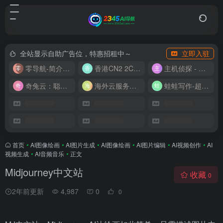
全站显示自助广告位，特惠招租中～
立即入驻
零导航-简介实用的网址导航
香港CN2 2C2G20M 9.9/月
主机侦探 - 少花钱，用好云
奇兔云：聪明人的“省”钱计划！
海外云服务器全网最低价
蛙蛙写作-超级AI智能写作助手
首页
•
AI图像绘画
•
AI图片生成
•
AI图像绘画
•
AI图片编辑
•
AI视频创作
•
AI
视频生成
•
AI音频音乐
•
正文
Midjourney中文站
收藏
0
2年前更新
4,987
0
0