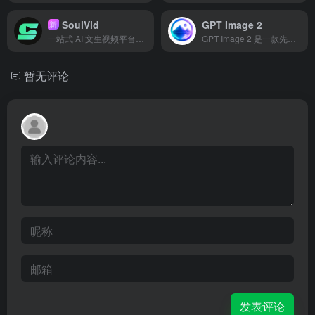
SoulVid
GPT Image 2
新
一站式 AI 文生视频平台，从剧本创作到成片渲染，轻松生成 AI 短剧和 MV
GPT Image 2 是一款先进的 AI 图像生成工具，能够将文本提示词转换为令人惊叹的 4K 图像，其核心优势在于能够生成高度准确且清晰可读的文本。该工具支持多语言渲染、自定义尺寸和图生图编辑，非常适合产品摄影、广告创意、概念艺术和 UI 原型设计。
暂无评论
发表评论