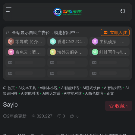
全站显示自助广告位，特惠招租中～
立即入驻
零导航-简介实用的网址导航
香港CN2 2C2G20M 9.9/月
主机侦探 - 少花钱，用好云
奇兔云：聪明人的“省”钱计划！
海外云服务器全网最低价
蛙蛙写作-超级AI智能写作助手
首页
•
AI文本工具
•
AI剧本小说
•
AI智能对话
•
AI游戏伙伴
•
AI智能对话
•
AI
知识问答
•
AI智能对话
•
AI聊天对话
•
AI智能对话
•
AI角色扮演
•
正文
Saylo
收藏
1
2年前更新
329,227
0
6