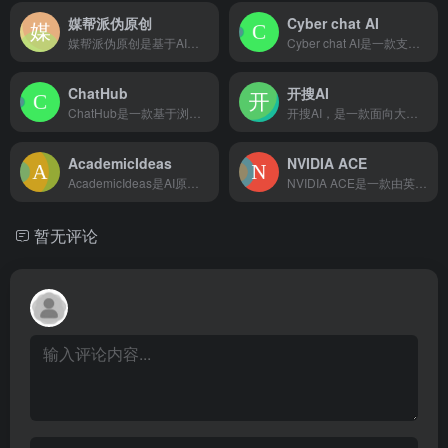
媒帮派伪原创
Cyber chat AI
媒帮派伪原创是基于AI技术的高效内容创作工具，助力自媒体作者和SEO专家快速生成高质量伪原创文章
Cyber chat AI是一款支持实时对话、拥有多种通讯形式并注重用户安全与隐私保护的先进聊天工具。
ChatHub
开搜AI
ChatHub是一款基于浏览器插件的聊天机器人聚合客户端，允许用户在一个应用程序中同时使用多种聊天机器人，提供便捷、高效的智能交互体验。
开搜AI，是一款面向大众的、直达答案的AI搜索引擎，不仅为用户问题提供直接、精准的答案，还能自动总结重点、生成大纲、思维导图并下载，为您从上亿文献资料中筛选有用信息，提升您信息获取效率的同时，更能享受到快速、无广告的高品质搜索服务。
AcademicIdeas
NVIDIA ACE
AcademicIdeas是AI原创论文写作平台，免费千字大纲，5分钟生成3万字初稿，提供开题报告、任务书等，重复率超过10%包退费。AcademicIdeas操作流程步骤：第一步、选择专业方向及拟定论文题目，第二步、AI智能生成论文大纲，第三步、下载论文文件。可选增值服务：开题报告、任务书、上传参考文献。
NVIDIA ACE是一款由英伟达推出的利用生成式AI驱动的虚拟角色创建引擎，旨在让游戏中的NPC具备自我感知、规划和行动能力，实现更加智能化和自主化的游戏体验
暂无评论