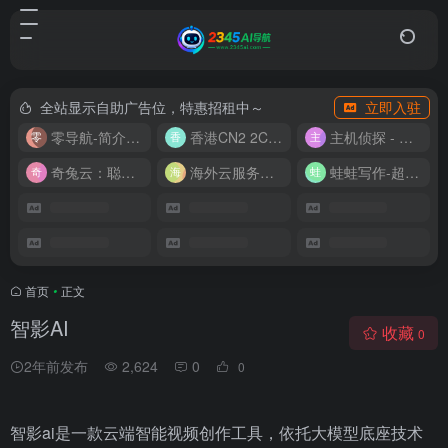
全站显示自助广告位，特惠招租中～
立即入驻
零导航-简介实用的网址导航
香港CN2 2C2G20M 9.9/月
主机侦探 - 少花钱，用好云
奇兔云：聪明人的“省”钱计划！
海外云服务器全网最低价
蛙蛙写作-超级AI智能写作助手
首页
•
正文
智影AI
收藏
0
2年前发布
2,624
0
0
智影ai是一款云端智能视频创作工具，依托大模型底座技术