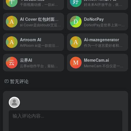
千面视频动捕，一款ai视频动作捕捉工具。它利用先进的人工智能...
好未来AI开放平台，依托多年教育行业经验与海量行业数据优势，深耕教育领域人工智能技术创新，为广大教育行业伙伴提供领先的AI能力与解决方案，助力教育智能化发展
AI Cover 红包封面生成器
DoNotPay
ai Cover是由idoubi艾逗笔开发的一款AI红包封面...
DoNotPay是世界上第一款提供法律服务的AI聊天机器人，旨在以低成本为用户提供便捷的法律援助和解决方案
Artroom AI
Ai-mazegenerator
ArtRoom ai是一款前沿的人工智能艺术生成平台，可以让...
作为一个迷宫爱好者和自学编程的新手，我最近完成了一个个人小项...
云界AI
MemeCam.ai
云界ai创作平台，最贴近国人使用习惯的在线ai绘画工具，集A...
MemeCam 不仅仅是一个幽默工具。它也是一个创意平台，让...
暂无评论