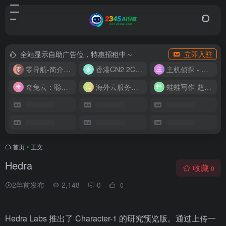
全站显示自助广告位，特惠招租中～
立即入驻
零导航-简介实用的网址导航
香港CN2 2C2G20M 9.9/月
主机侦探 - 少花钱，用好云
奇兔云：聪明人的“省”钱计划！
海外云服务器全网最低价
蛙蛙写作-超级AI智能写作助手
首页
•
正文
Hedra
收藏
0
2年前发布
2,148
0
0
Hedra Labs 推出了 Character-1 的研究预览版。通过上传一