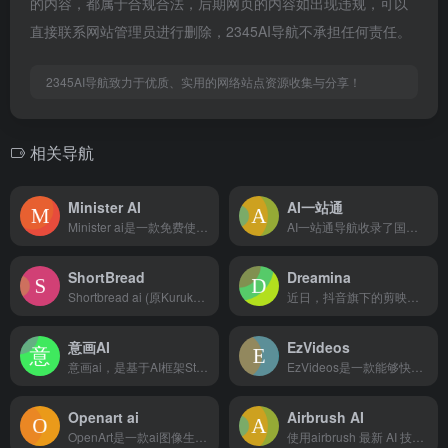
的内容，都属于合规合法，后期网页的内容如出现违规，可以
直接联系网站管理员进行删除，2345AI导航不承担任何责任。
2345AI导航致力于优质、实用的网络站点资源收集与分享！
相关导航
Minister AI
AI一站通
Minister ai是一款免费使用的 AI 绘图工具，登录...
AI一站通导航收录了国内外数百个AI工具，包括AI写作工具、AI图像生成和背景移除、AI视频制作、AI音频转录、AI辅助编程、AI音乐生成、AI绘画设计、AI对话聊天等AI一站通合大全，以及AI学习开发的常用网站、框架和模型，帮助你加入人工智能浪潮，自动化高效完成任务！
ShortBread
Dreamina
Shortbread ai (原Kurukuru)是AI漫画...
近日，抖音旗下的剪映应用正在测试一个名为“Dreamina...
意画AI
EzVideos
意画ai，是基于AI框架Stable Diffusion大模...
EzVideos是一款能够快速生成适用于Instagram...
Openart ai
Airbrush AI
OpenArt是一款ai图像生成器，旨在提升和实现您的创意视...
使用airbrush 最新 AI 技术，仅用文本创建迷人的图...