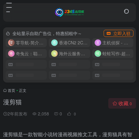
全站显示自助广告位，特惠招租中～
立即入驻
零导航-简介实用的网址导航
香港CN2 2C2G20M 9.9/月
主机侦探 - 少花钱，用好云
奇兔云：聪明人的“省”钱计划！
海外云服务器全网最低价
蛙蛙写作-超级AI智能写作助手
首页
•
正文
漫剪猫
收藏
0
2年前发布
2,058
0
0
漫剪猫是一款智能小说转漫画视频推文工具，漫剪猫具有智