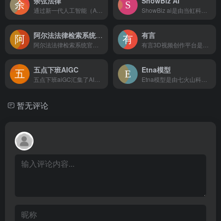
余弦法律
ShowBiz AI
通过新一代人工智能（Agent），为律师和当事人提供前所未有的法律服务体验。我们的平台通过深入分析、智能检索和精准推荐，有效辅助法律从业者减少40%日常工作量。同时，我们的人工智能法律专家经过数千万精选案件训练，可以24x7的帮助您解决绝大多数（90%）的日常法律疑问。包括案情分析、类案检索、法条适用、合同审查和文书草拟。余弦，帮你解锁超级法律生产力，也大家的贴身法律顾问。
ShowBiz ai是由当虹科技开发的专业级视频AI创作平台...
阿尔法法律检索系统iCourt(Alpha系统)
有言
阿尔法法律检索系统官网入口。Alpha系统是集法律数据库，案件管理等专业服务和律所管理为一体的法律法规数据库智能操作系统，提供专业的法律检索，案例检索，裁判文书检索库等服务，iCourt是一家助力律师高效办案的服务平台。
有言3D视频创作平台是一个一站式aiGC视频创作平台，它提供...
五点下班AIGC
Etna模型
五点下班aiGC汇集了AI聊天、AI绘图、AI技能、AI工具...
Etna模型是由七火山科技开发的一款先进的文字转视频模型软件...
暂无评论