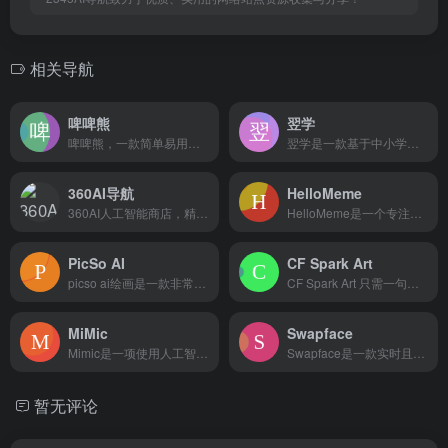
相关导航
啤啤熊
翌学
啤啤熊，一款简单易用的ai绘画应用，基于人工智能语言分析的创...
翌学是一款基于中小学教育的智慧教学系统平台。以“科技改变教育”为使命，专注于中小学智慧教育事业。集自动阅卷、智能阅卷、云批阅、自动批改、手写识别、素质评价、作业宝、实验考试于一体，通过大数据精准教学致力于成为师生最好的教、学助手。
360AI导航
HelloMeme
360AI人工智能商店，精选互联网资源最全的ai人工智能网，搜集并整理人工智能工具的网站、教程、资源，让您能够快速找到适合的工具和内容。收录AI工具网站、公众号、自媒体、书籍、电影等，分类包括AI趣站、AI开放平台、AI资讯、有趣网站、开源项目、AI学习平台等内容，涵盖了AI绘画，AI游戏，AI视频，AI网址大全，AI工具软件，AI搜索、AI写作、AI剪辑、AI动画、AI3D、AI游戏、AI营销等等
HelloMeme是一个专注于生成高保真图像和视频内容的ai...
PicSo AI
CF Spark Art
picso ai绘画是一款非常好用的系统工具app，有许多实...
CF Spark Art 只需一句文本和点击就可生成 ai ...
MiMic
Swapface
Mimic是一项使用人工智能自动创建并且能反映艺术家个人风格...
Swapface是一款实时且逼真的ai换脸程序，换脸以实时方...
暂无评论