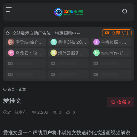
全站显示自助广告位，特惠招租中～
立即入驻
零导航-简介实用的网址导航
香港CN2 2C2G20M 9.9/月
主机侦探 - 少花钱，用好云
奇兔云：聪明人的“省”钱计划！
海外云服务器全网最低价
蛙蛙写作-超级AI智能写作助手
首页
•
正文
爱推文
收藏
0
2年前发布
2,209
0
0
爱推文是一个帮助用户将小说推文快速转化成漫画视频解说