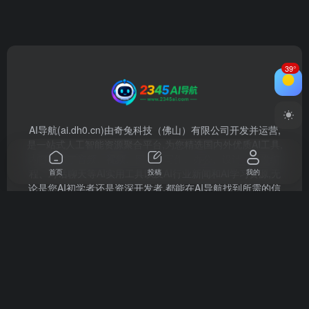
39°
AI导航(ai.dh0.cn)由奇兔科技（佛山）有限公司开发并运营,
是一站式人工智能资源聚合平台,为您精选国内外优质AI工具,
内容涵盖了音频、视频、图像、写作、办公、设计、开发编
程、对话聊天等AI实用工具以及AI行业新闻和AI学习资源,无
首页
投稿
我的
论是您AI初学者还是资深开发者,都能在AI导航找到所需的信
息和工具.
本站由
提供云计算服务