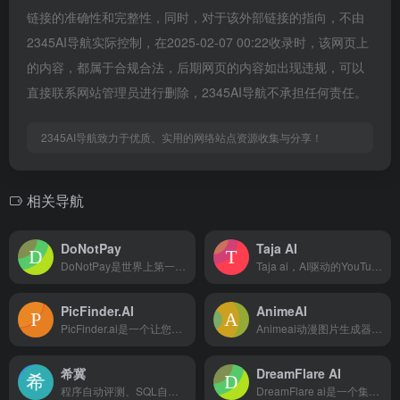
链接的准确性和完整性，同时，对于该外部链接的指向，不由
2345AI导航实际控制，在2025-02-07 00:22收录时，该网页上
的内容，都属于合规合法，后期网页的内容如出现违规，可以
直接联系网站管理员进行删除，2345AI导航不承担任何责任。
2345AI导航致力于优质、实用的网络站点资源收集与分享！
相关导航
DoNotPay
Taja AI
DoNotPay是世界上第一款提供法律服务的AI聊天机器人，旨在以低成本为用户提供便捷的法律援助和解决方案
Taja ai，AI驱动的YouTube内容创建和优化工具...
PicFinder.AI
AnimeAI
PicFinder.ai是一个让您通过 AI 生成的图像的在...
Animeai动漫图片生成器是一款功能强大的 AI 工具，允...
希冀
DreamFlare AI
程序自动评测、SQL自动评测、算法可视化、编程竞赛、软件工程实践教学、虚拟仿真实验、操作系统实验、并行程序自动评判、大数据、人工智能、信息安全、硬件在线实验
DreamFlare ai是一个集创新、互动、娱乐与创作者支...