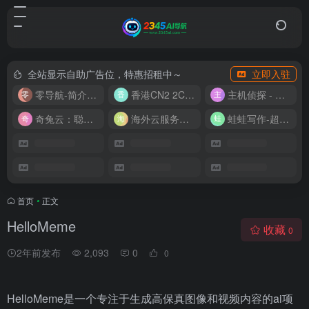
全站显示自助广告位，特惠招租中～
立即入驻
零导航-简介实用的网址导航
香港CN2 2C2G20M 9.9/月
主机侦探 - 少花钱，用好云
奇兔云：聪明人的“省”钱计划！
海外云服务器全网最低价
蛙蛙写作-超级AI智能写作助手
首页
•
正文
HelloMeme
收藏
0
2年前发布
2,093
0
0
HelloMeme是一个专注于生成高保真图像和视频内容的ai项