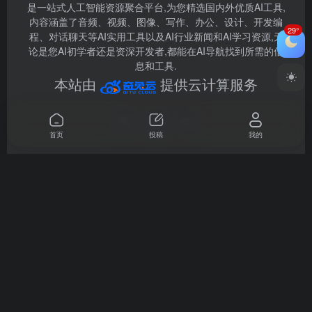
是一站式人工智能资源聚合平台,为您精选国内外优质AI工具,
内容涵盖了音频、视频、图像、写作、办公、设计、开发编
29°
程、对话聊天等AI实用工具以及AI行业新闻和AI学习资源,无
论是您AI初学者还是资深开发者,都能在AI导航找到所需的信
息和工具.
本站由
提供云计算服务
首页
投稿
我的
友链申
工具提
广告合
关于我
网站地
请
交
作
们
图
办公工具
音频工具
学习研究
设计工具
训练模型
文本写作
视频工具
聊天问答
图像处理
编程开发