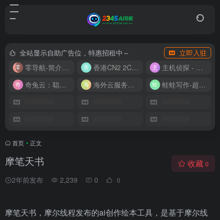
全站显示自助广告位，特惠招租中～
立即入驻
零导航-简介实用的网址导航
香港CN2 2C2G20M 9.9/月
主机侦探 - 少花钱，用好云
奇兔云：聪明人的“省”钱计划！
海外云服务器全网最低价
蛙蛙写作-超级AI智能写作助手
首页
•
正文
摩笔天书
收藏
0
2年前发布
2,239
0
0
摩笔天书，摩尔线程发布的ai创作绘本工具，是基于摩尔线