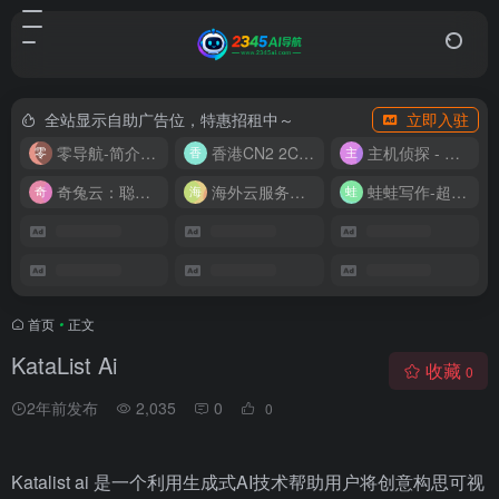
全站显示自助广告位，特惠招租中～
立即入驻
零导航-简介实用的网址导航
香港CN2 2C2G20M 9.9/月
主机侦探 - 少花钱，用好云
奇兔云：聪明人的“省”钱计划！
海外云服务器全网最低价
蛙蛙写作-超级AI智能写作助手
首页
•
正文
KataList Ai
收藏
0
2年前发布
2,035
0
0
Katalist ai 是一个利用生成式AI技术帮助用户将创意构思可视