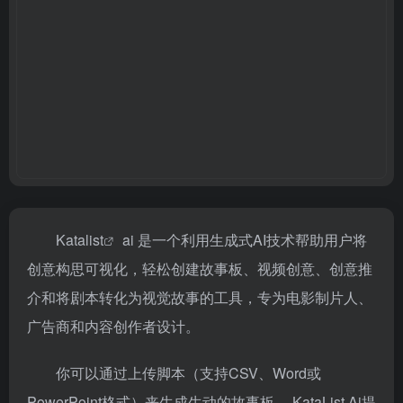
Kata
list
ai 是一个利用生成式AI技术帮助用户将
创意构思可视化，轻松创建故事板、视频创意、创意推
介和将剧本转化为视觉故事的工具，专为电影制片人、
广告商和内容创作者设计。
你可以通过上传脚本（支持CSV、Word或
PowerPoint格式）来生成生动的故事板。 KataList Ai提